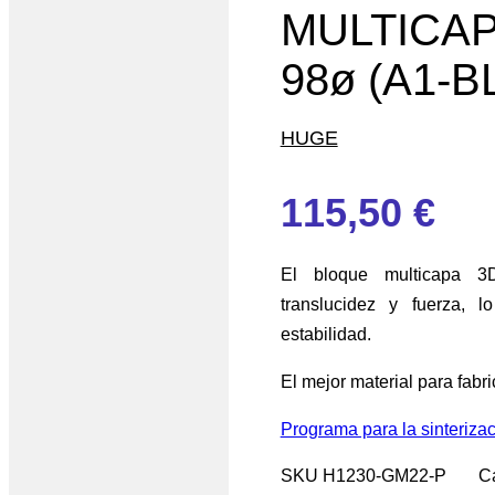
MULTICAP
98ø (A1-B
HUGE
115,50
€
El bloque multicapa 3D
translucidez y fuerza, 
estabilidad.
El mejor material para fab
Programa para la sinteriza
SKU
H1230-GM22-P
C