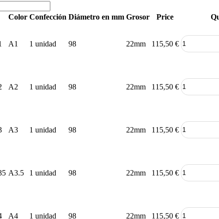
Color
Confección
Diámetro en mm
Grosor
Price
Qu
1
A1
1 unidad
98
22mm
115,50
€
2
A2
1 unidad
98
22mm
115,50
€
3
A3
1 unidad
98
22mm
115,50
€
35
A3.5
1 unidad
98
22mm
115,50
€
4
A4
1 unidad
98
22mm
115,50
€