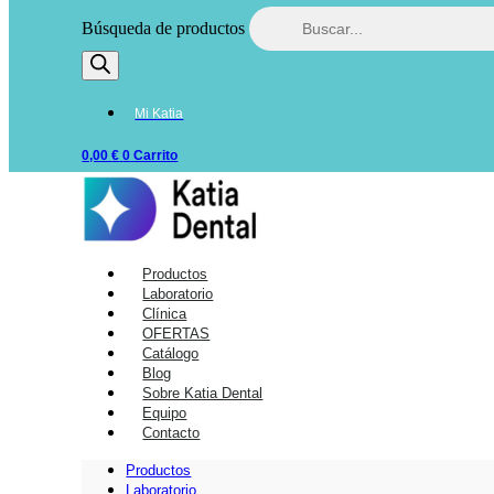
Búsqueda de productos
Mi Katia
0,00
€
0
Carrito
Productos
Laboratorio
Clínica
OFERTAS
Catálogo
Blog
Sobre Katia Dental
Equipo
Contacto
Productos
Laboratorio