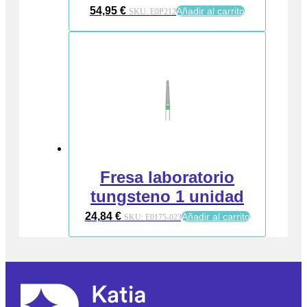
54,95
€
Añadir al carrito
SKU:
E0P212
Fresa laboratorio
tungsteno 1 unidad
24,84
€
Añadir al carrito
SKU:
E0175-023