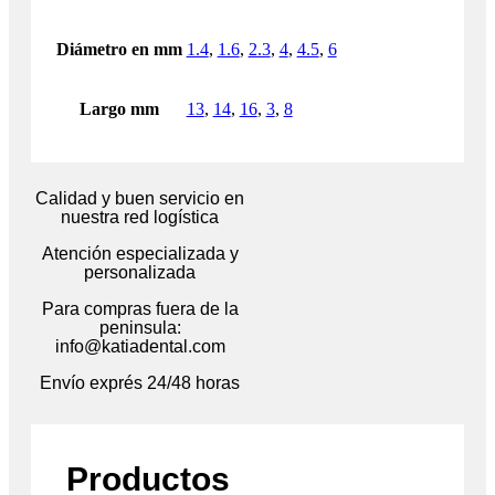
Diámetro en mm
1.4
,
1.6
,
2.3
,
4
,
4.5
,
6
Largo mm
13
,
14
,
16
,
3
,
8
Calidad y buen servicio en
nuestra red logística
Atención especializada y
personalizada
Para compras fuera de la
peninsula:
info@katiadental.com
Envío exprés 24/48 horas
Productos