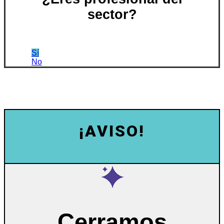
sector?
Sí
No
¡AVISO!
Cerramos