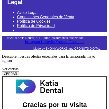
Legal
Aviso Legal
Condiciones Generales de Venta
Política de Cookies
Política de Privacidad
©
2026
Katia Dental, S. L. Todos los derechos reservados.
Instagram
Linkedin
Youtube
Facebook
Made by
ENGINYWORKS
and
CRONUTS DIGITAL
Descubre nuestras ofertas especiales para la temporada mayo –
agosto
Ver ofertas
CERRAR
Gracias por tu visita