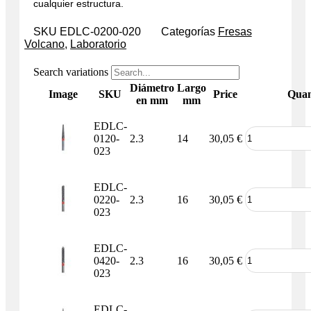
cualquier estructura.
SKU
EDLC-0200-020
Categorías
Fresas
Volcano
,
Laboratorio
Search variations
Diámetro
Largo
Image
SKU
Price
Quan
en mm
mm
EDLC-
0120-
2.3
14
30,05
€
023
EDLC-
0220-
2.3
16
30,05
€
023
EDLC-
0420-
2.3
16
30,05
€
023
EDLC-