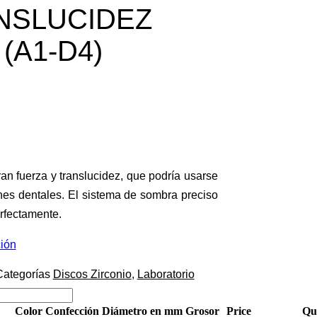
NSLUCIDEZ
(A1-D4)
an fuerza y translucidez, que podría usarse
ones dentales. El sistema de sombra preciso
erfectamente.
ción
Categorías
Discos Zirconio
,
Laboratorio
Color
Confección
Diámetro en mm
Grosor
Price
Qu