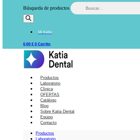
Búsqueda de productos
Mi Katia
0,00
€
0
Carrito
Productos
Laboratorio
Clínica
OFERTAS
Catálogo
Blog
Sobre Katia Dental
Equipo
Contacto
Productos
Laboratorio