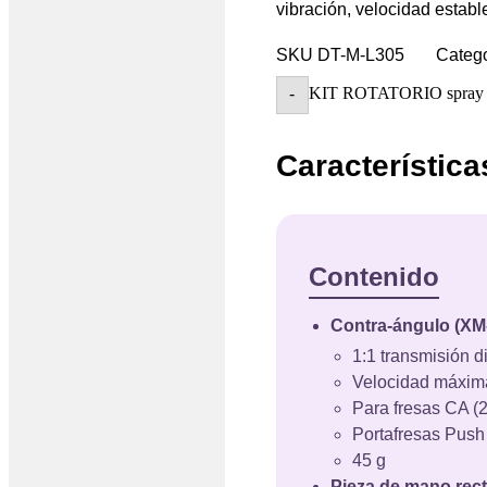
vibración, velocidad establ
SKU
DT-M-L305
Catego
KIT ROTATORIO spray ext
-
Característica
Contenido
Contra-ángulo (X
1:1 transmisión d
Velocidad máxim
Para fresas CA (2
Portafresas Push
45 g
Pieza de mano rec