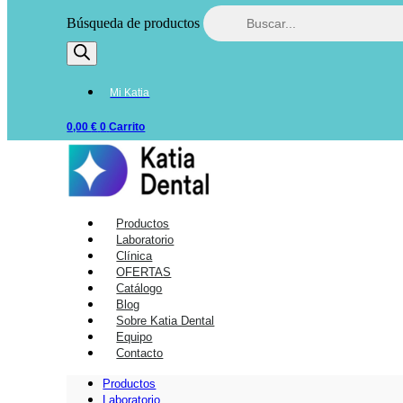
Búsqueda de productos
Mi Katia
0,00
€
0
Carrito
Productos
Laboratorio
Clínica
OFERTAS
Catálogo
Blog
Sobre Katia Dental
Equipo
Contacto
Productos
Laboratorio