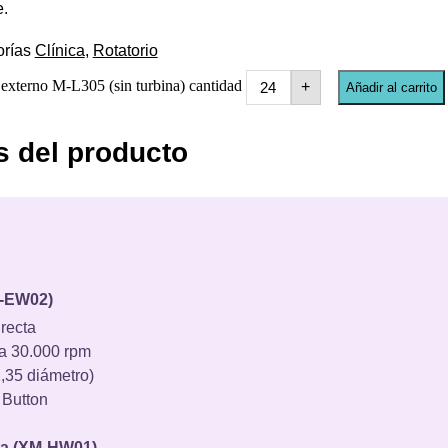
e.
rías
Clínica
,
Rotatorio
erno M-L305 (sin turbina) cantidad
+
Añadir al carrito
s del producto
M-EW02)
irecta
a 30.000 rpm
,35 diámetro)
 Button
ta (XM-HW01)