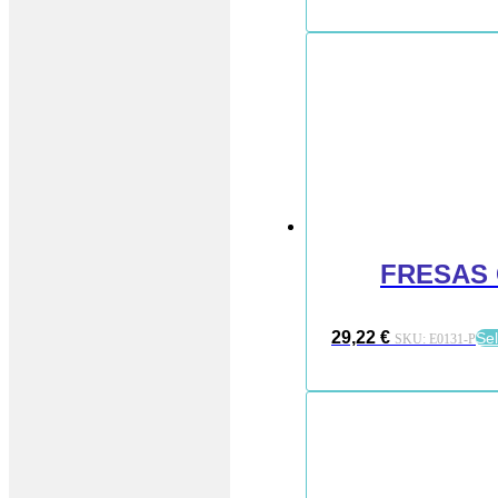
FRESAS
29,22
€
Se
SKU:
E0131-P