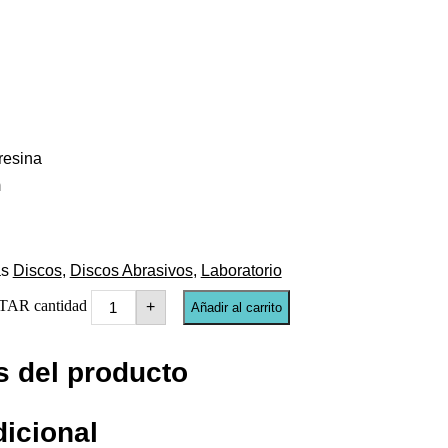
resina
m
as
Discos
,
Discos Abrasivos
,
Laboratorio
AR cantidad
+
Añadir al carrito
s del producto
dicional