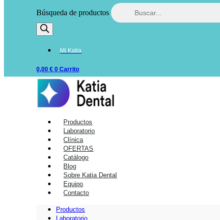
Búsqueda de productos
Mi Katia
0,00
€
0
Carrito
Productos
Laboratorio
Clínica
OFERTAS
Catálogo
Blog
Sobre Katia Dental
Equipo
Contacto
Productos
Laboratorio