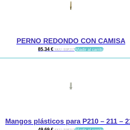
PERNO REDONDO CON CAMISA
85,34
€
Añadir al carrito
SKU:
E0P217
Mangos plásticos para P210 – 211 – 2
49,69
€
Añadir al carrito
SKU:
E0P213