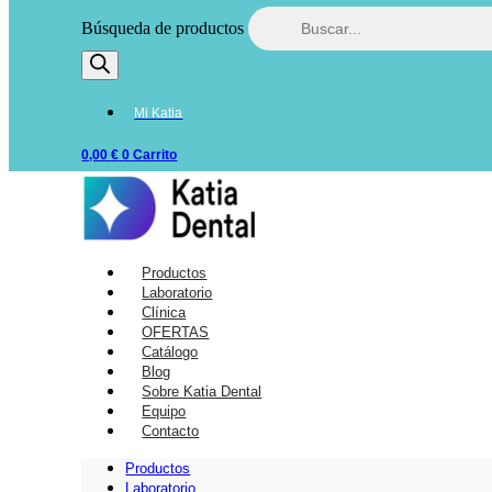
Búsqueda de productos
Mi Katia
0,00
€
0
Carrito
Productos
Laboratorio
Clínica
OFERTAS
Catálogo
Blog
Sobre Katia Dental
Equipo
Contacto
Productos
Laboratorio