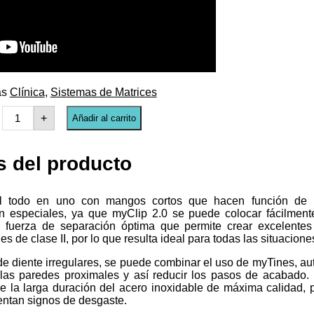
as
Clínica
,
Sistemas de Matrices
+
Añadir al carrito
s del producto
nal todo en uno con mangos cortos que hacen función de 
n especiales, ya que myClip 2.0 se puede colocar fácilmen
 fuerza de separación óptima que permite crear excelentes
s de clase II, por lo que resulta ideal para todas las situaciones
de diente irregulares, se puede combinar el uso de myTines, aut
 las paredes proximales y así reducir los pasos de acabado
e la larga duración del acero inoxidable de máxima calidad,
entan signos de desgaste.