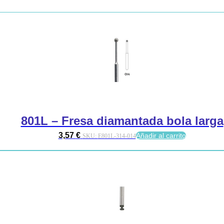
801L – Fresa diamantada bola larga
3,57
€
Añadir al carrito
SKU:
E801L-314-014