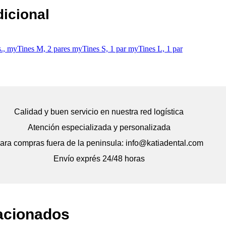
dicional
s., myTines M, 2 pares myTines S, 1 par myTines L, 1 par
Calidad y buen servicio en nuestra red logística
Atención especializada y personalizada
ara compras fuera de la peninsula: info@katiadental.com
Envío exprés 24/48 horas
acionados