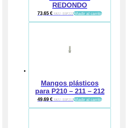
REDONDO
73,65
€
Añadir al carrito
SKU:
E0P222
Mangos plásticos
para P210 – 211 – 212
49,69
€
Añadir al carrito
SKU:
E0P213