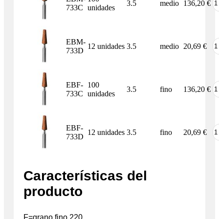
3.5
medio
136,20
€
733C
unidades
EBM-
12 unidades
3.5
medio
20,69
€
733D
EBF-
100
3.5
fino
136,20
€
733C
unidades
EBF-
12 unidades
3.5
fino
20,69
€
733D
Características del
producto
F=grano fino 220