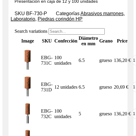
Presentación en caja de 12 y 100 unidades
SKU
BF-730-P
Categorías
Abrasivos marrones
,
Laboratorio
,
Piedras corindón HP
Search variations
Diámetro
Image
SKU
Confección
Grano
Price
en mm
EBG-
100
6.5
grueso
136,20
€
731C
unidades
EBG-
12 unidades
6.5
grueso
20,69
€
731D
EBG-
100
5
grueso
136,20
€
732C
unidades