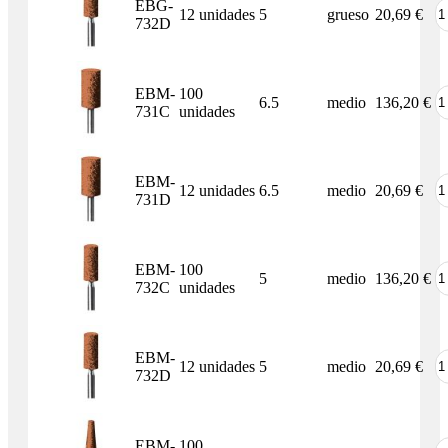
EBG-
12 unidades
5
grueso
20,69
€
732D
EBM-
100
6.5
medio
136,20
€
731C
unidades
EBM-
12 unidades
6.5
medio
20,69
€
731D
EBM-
100
5
medio
136,20
€
732C
unidades
EBM-
12 unidades
5
medio
20,69
€
732D
EBM-
100