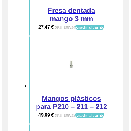
Fresa dentada
mango 3 mm
27,47
€
Añadir al carrito
SKU:
E0P214
Mangos plásticos
para P210 – 211 – 212
49,69
€
Añadir al carrito
SKU:
E0P213