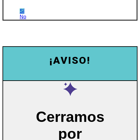
Sí
No
¡AVISO!
Cerramos
por