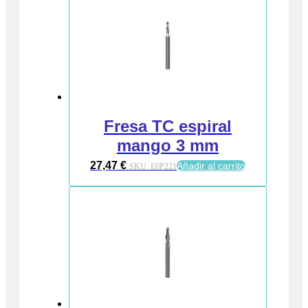
Fresa TC espiral
mango 3 mm
27,47
€
Añadir al carrito
SKU:
E0P221