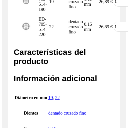
19
cruzado
26,89
€
514-
mm
fino
190
ED-
dentado
705-
0.15
22
cruzado
26,89
€
514-
mm
fino
220
Características del
producto
Información adicional
Diámetro en mm
19
,
22
Dientes
dentado cruzado fino