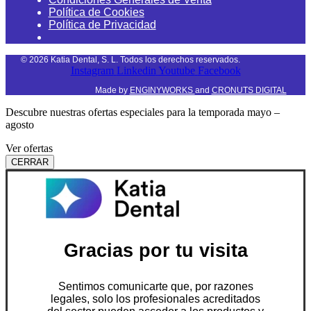
Política de Cookies
Política de Privacidad
©
2026
Katia Dental, S. L. Todos los derechos reservados.
Instagram
Linkedin
Youtube
Facebook
Made by
ENGINYWORKS
and
CRONUTS DIGITAL
Descubre nuestras ofertas especiales para la temporada mayo –
agosto
Ver ofertas
CERRAR
Gracias por tu visita
Sentimos comunicarte que, por razones
legales, solo los profesionales acreditados