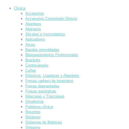
Clínica
Accesorios
Accesorios Cementado Directo
Alambres
Alginatos
Alicates e Instrumentos
Aplicadores
Arcos
Bandas presoldadas
Blanqueamientos Profesionales
Brackets
Contra-ángulo
Cuñas
Elásticos, Ligaduras y Alambres
Fresas carburo de tungsteno
Fresas diamantadas
Fresas quirúrgicas
Máscaras y Tracciones
Ortodoncia
Pulidores clínica
Resortes
Rotatorio
Sistemas de Matrices
Stripping