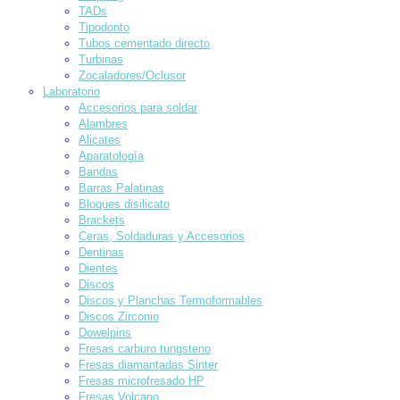
TADs
Tipodonto
Tubos cementado directo
Turbinas
Zocaladores/Oclusor
Laboratorio
Accesorios para soldar
Alambres
Alicates
Aparatología
Bandas
Barras Palatinas
Bloques disilicato
Brackets
Ceras, Soldaduras y Accesorios
Dentinas
Dientes
Discos
Discos y Planchas Termoformables
Discos Zirconio
Dowelpins
Fresas carburo tungsteno
Fresas diamantadas Sinter
Fresas microfresado HP
Fresas Volcano