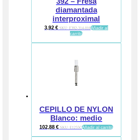
392 – Fresa
diamantada
interproximal
3,92
€
Añadir al
SKU:
E392-314-016
carrito
CEPILLO DE NYLON
Blanco: medio
102,88
€
Añadir al carrito
SKU:
E1255C