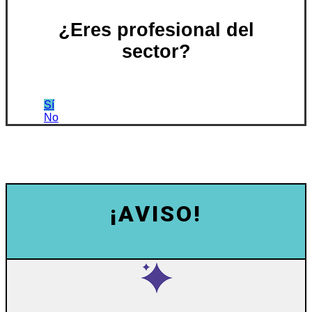
¿Eres profesional del
sector?
Sí
No
¡AVISO!