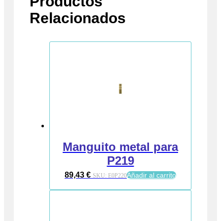
Productos
Relacionados
Manguito metal para
P219
89,43
€
Añadir al carrito
SKU:
E0P220