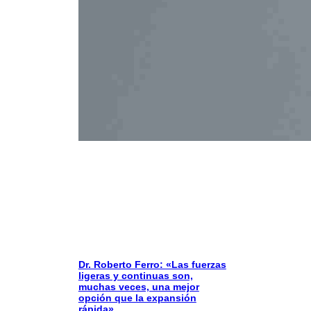
Dr. Roberto Ferro: «Las fuerzas
ligeras y continuas son,
muchas veces, una mejor
opción que la expansión
rápida»