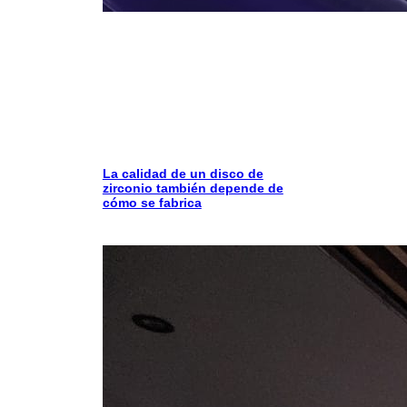
La calidad de un disco de
zirconio también depende de
cómo se fabrica