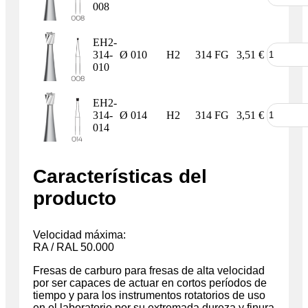
008
EH2-
314-
Ø 010
H2
314 FG
3,51
€
010
EH2-
314-
Ø 014
H2
314 FG
3,51
€
014
Características del
producto
Velocidad máxima:
RA / RAL 50.000
Fresas de carburo para fresas de alta velocidad
por ser capaces de actuar en cortos períodos de
tiempo y para los instrumentos rotatorios de uso
en el laboratorio por su extremada dureza y finura