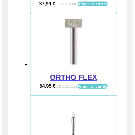
37,99
€
Añadir al carrito
SKU:
E5114U
ORTHO FLEX
54,95
€
Añadir al carrito
SKU:
E1332S