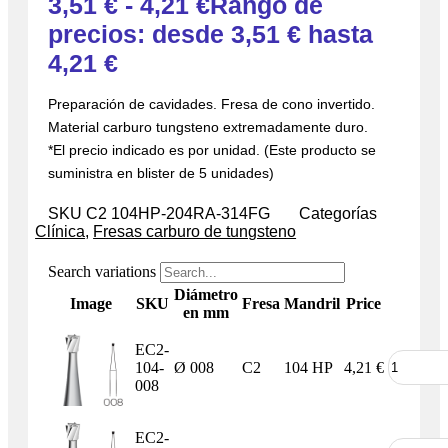
3,51
€
-
4,21
€
Rango de
precios: desde 3,51 € hasta
4,21 €
Preparación de cavidades. Fresa de cono invertido.
Material carburo tungsteno extremadamente duro.
*El precio indicado es por unidad. (Este producto se
suministra en blister de 5 unidades)
SKU
C2 104HP-204RA-314FG
Categorías
Clínica
,
Fresas carburo de tungsteno
Search variations
Diámetro
Image
SKU
Fresa
Mandril
Price
en mm
EC2-
104-
Ø 008
C2
104 HP
4,21
€
008
EC2-