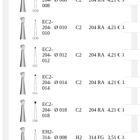
008
EC2-
204-
Ø 010
C2
204 RA
4,21
€
010
EC2-
204-
Ø 012
C2
204 RA
4,21
€
012
EC2-
204-
Ø 014
C2
204 RA
4,21
€
014
EC2-
204-
Ø 018
C2
204 RA
4,21
€
018
EH2-
314-
Ø 008
H2
314 FG
3,51
€