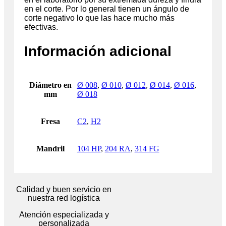
en el corte. Por lo general tienen un ángulo de
corte negativo lo que las hace mucho más
efectivas.
Información adicional
Diámetro en
Ø 008
,
Ø 010
,
Ø 012
,
Ø 014
,
Ø 016
,
mm
Ø 018
Fresa
C2
,
H2
Mandril
104 HP
,
204 RA
,
314 FG
Calidad y buen servicio en
nuestra red logística
Atención especializada y
personalizada