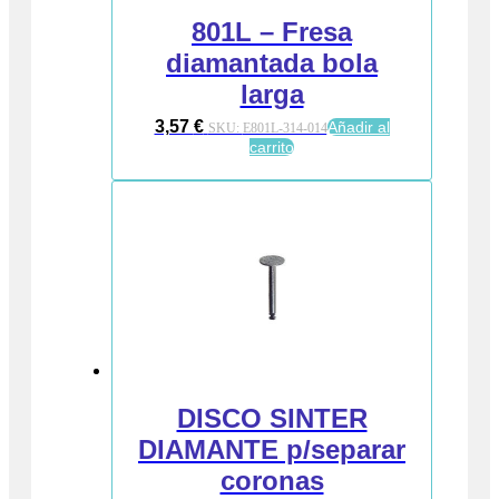
801L – Fresa
diamantada bola
larga
3,57
€
Añadir al
SKU:
E801L-314-014
carrito
DISCO SINTER
DIAMANTE p/separar
coronas