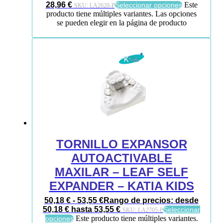
28,96
€
Este
Seleccionar opciones
SKU:
LA2620-P
producto tiene múltiples variantes. Las opciones
se pueden elegir en la página de producto
TORNILLO EXPANSOR
AUTOACTIVABLE
MAXILAR – LEAF SELF
EXPANDER – KATIA KIDS
50,18
€
-
53,55
€
Rango de precios: desde
50,18 € hasta 53,55 €
Seleccionar
SKU:
LA2705-P
Este producto tiene múltiples variantes.
opciones