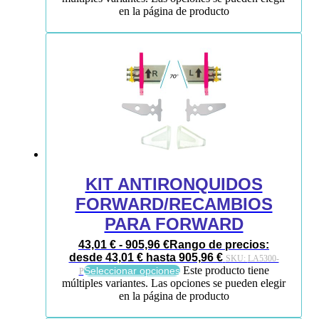
en la página de producto
KIT ANTIRONQUIDOS
FORWARD/RECAMBIOS
PARA FORWARD
43,01
€
-
905,96
€
Rango de precios:
desde 43,01 € hasta 905,96 €
SKU:
LA5300-
Este producto tiene
Seleccionar opciones
P
múltiples variantes. Las opciones se pueden elegir
en la página de producto