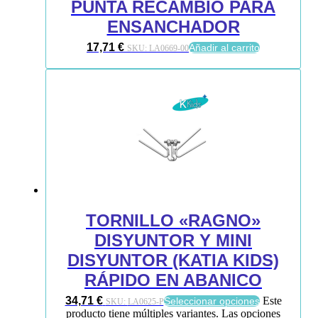
PUNTA RECAMBIO PARA
ENSANCHADOR
17,71
€
Añadir al carrito
SKU:
LA0669-00
TORNILLO «RAGNO»
DISYUNTOR Y MINI
DISYUNTOR (KATIA KIDS)
RÁPIDO EN ABANICO
34,71
€
Este
Seleccionar opciones
SKU:
LA0625-P
producto tiene múltiples variantes. Las opciones