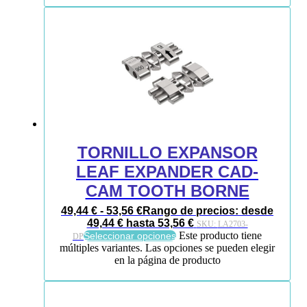
TORNILLO EXPANSOR
LEAF EXPANDER CAD-
CAM TOOTH BORNE
49,44
€
-
53,56
€
Rango de precios: desde
49,44 € hasta 53,56 €
SKU:
LA2703-
Este producto tiene
Seleccionar opciones
DP
múltiples variantes. Las opciones se pueden elegir
en la página de producto