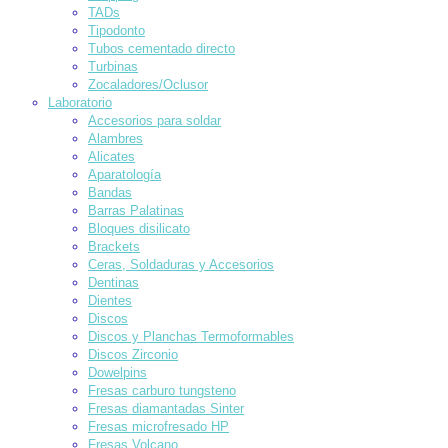
TADs
Tipodonto
Tubos cementado directo
Turbinas
Zocaladores/Oclusor
Laboratorio
Accesorios para soldar
Alambres
Alicates
Aparatología
Bandas
Barras Palatinas
Bloques disilicato
Brackets
Ceras, Soldaduras y Accesorios
Dentinas
Dientes
Discos
Discos y Planchas Termoformables
Discos Zirconio
Dowelpins
Fresas carburo tungsteno
Fresas diamantadas Sinter
Fresas microfresado HP
Fresas Volcano