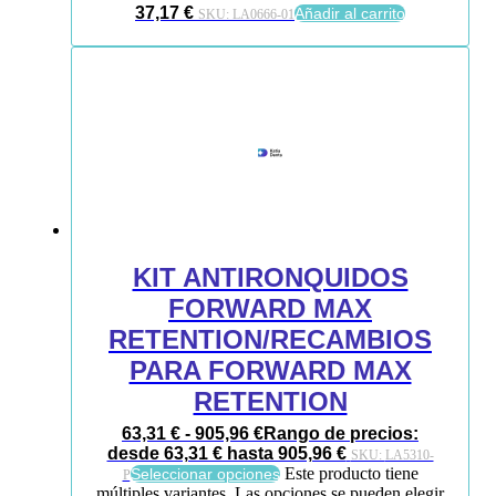
37,17
€
Añadir al carrito
SKU:
LA0666-01
KIT ANTIRONQUIDOS
FORWARD MAX
RETENTION/RECAMBIOS
PARA FORWARD MAX
RETENTION
63,31
€
-
905,96
€
Rango de precios:
desde 63,31 € hasta 905,96 €
SKU:
LA5310-
Este producto tiene
Seleccionar opciones
P
múltiples variantes. Las opciones se pueden elegir