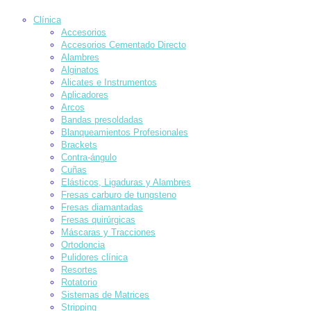
Clínica
Accesorios
Accesorios Cementado Directo
Alambres
Alginatos
Alicates e Instrumentos
Aplicadores
Arcos
Bandas presoldadas
Blanqueamientos Profesionales
Brackets
Contra-ángulo
Cuñas
Elásticos, Ligaduras y Alambres
Fresas carburo de tungsteno
Fresas diamantadas
Fresas quirúrgicas
Máscaras y Tracciones
Ortodoncia
Pulidores clínica
Resortes
Rotatorio
Sistemas de Matrices
Stripping