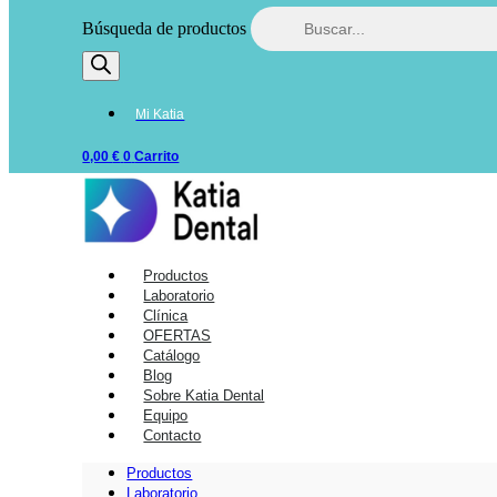
Búsqueda de productos
Mi Katia
0,00
€
0
Carrito
Productos
Laboratorio
Clínica
OFERTAS
Catálogo
Blog
Sobre Katia Dental
Equipo
Contacto
Productos
Laboratorio