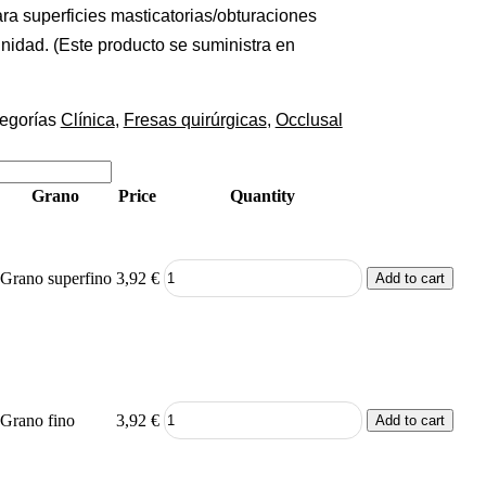
a superficies masticatorias/obturaciones
unidad. (Este producto se suministra en
egorías
Clínica
,
Fresas quirúrgicas
,
Occlusal
Grano
Price
Quantity
Grano superfino
3,92
€
Add to cart
Grano fino
3,92
€
Add to cart