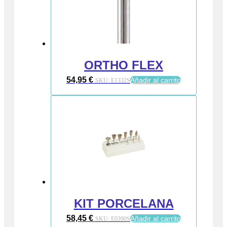
ORTHO FLEX
54,95
€
Añadir al carrito
SKU:
E1332S
KIT PORCELANA
58,45
€
Añadir al carrito
SKU:
E0390S