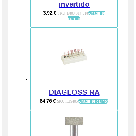
invertido
3,92
€
Añadir al
SKU:
E808-314-018
carrito
DIAGLOSS RA
84,76
€
Añadir al carrito
SKU:
E1940S