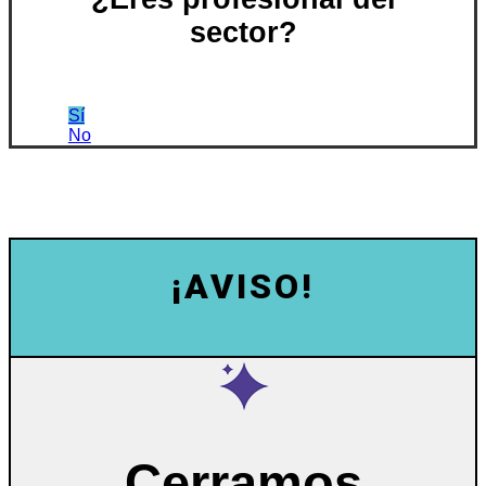
sector?
Sí
No
¡AVISO!
Cerramos