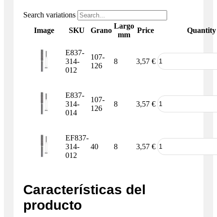
Search variations
Largo
Image
SKU
Grano
Price
Quantity
mm
E837-
107-
314-
8
3,57
€
126
012
E837-
107-
314-
8
3,57
€
126
014
EF837-
314-
40
8
3,57
€
012
Características del
producto