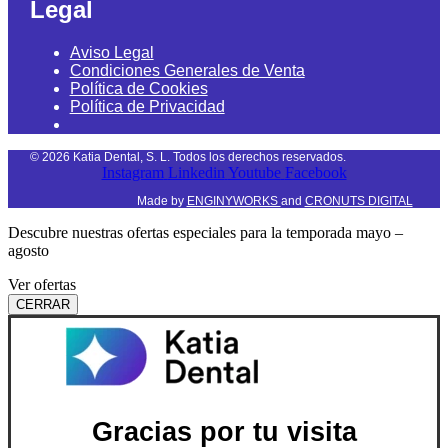
Legal
Aviso Legal
Condiciones Generales de Venta
Política de Cookies
Política de Privacidad
©
2026
Katia Dental, S. L. Todos los derechos reservados.
Instagram
Linkedin
Youtube
Facebook
Made by
ENGINYWORKS
and
CRONUTS DIGITAL
Descubre nuestras ofertas especiales para la temporada mayo –
agosto
Ver ofertas
CERRAR
Gracias por tu visita