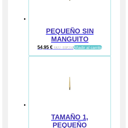
PEQUEÑO SIN
MANGUITO
54,95
€
Añadir al carrito
SKU:
E0P210
TAMAÑO 1,
PEQUEÑO