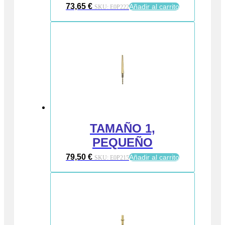
73,65
€
Añadir al carrito
SKU:
E0P222
TAMAÑO 1,
PEQUEÑO
79,50
€
Añadir al carrito
SKU:
E0P215