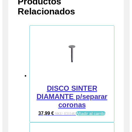
Productos
Relacionados
DISCO SINTER
DIAMANTE p/separar
coronas
37,99
€
Añadir al carrito
SKU:
E5114U