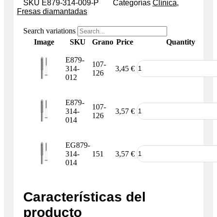
SKU
E879-314-009-P
Categorías
Clínica
,
Fresas diamantadas
Search variations
Image
SKU
Grano
Price
Quantity
E879-
107-
314-
3,45
€
126
012
E879-
107-
314-
3,57
€
126
014
EG879-
314-
151
3,57
€
014
Características del
producto