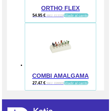
ORTHO FLEX
54,95
€
Añadir al carrito
SKU:
E1332S
COMBI AMALGAMA
27,47
€
Añadir al carrito
SKU:
E0990S