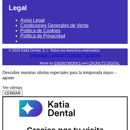
Legal
Aviso Legal
Condiciones Generales de Venta
Política de Cookies
Política de Privacidad
©
2026
Katia Dental, S. L. Todos los derechos reservados.
Instagram
Linkedin
Youtube
Facebook
Made by
ENGINYWORKS
and
CRONUTS DIGITAL
Descubre nuestras ofertas especiales para la temporada mayo –
agosto
Ver ofertas
CERRAR