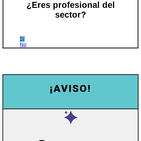
¿Eres profesional del
sector?
Sí
No
¡AVISO!