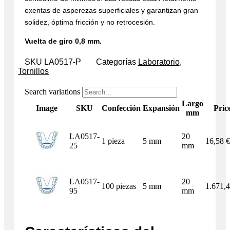
exentas de asperezas superficiales y garantizan gran
solidez, óptima fricción y no retrocesión.
Vuelta de giro 0,8 mm.
SKU
LA0517-P
Categorías
Laboratorio
,
Tornillos
Search variations
Largo
Image
SKU
Confección
Expansión
Pric
mm
LA0517-
20
1 pieza
5 mm
16,58
€
25
mm
LA0517-
20
100 piezas
5 mm
1.671,
95
mm