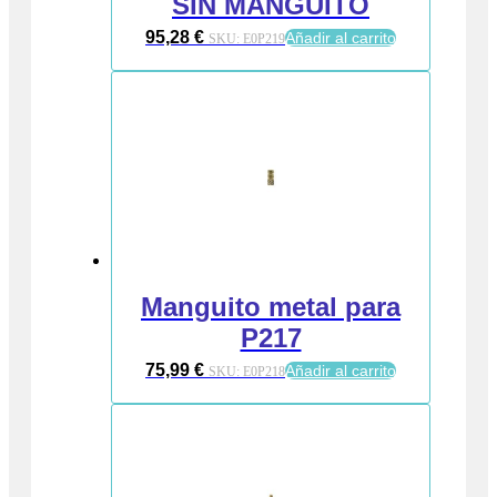
SIN MANGUITO
95,28
€
Añadir al carrito
SKU:
E0P219
Manguito metal para
P217
75,99
€
Añadir al carrito
SKU:
E0P218