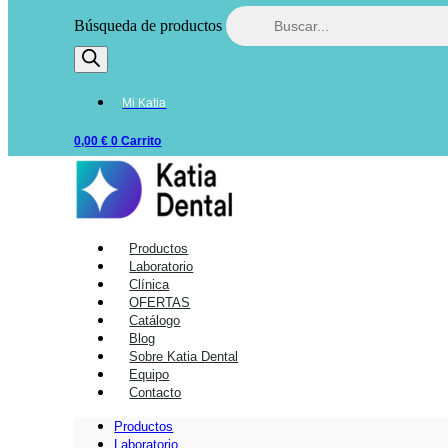
Búsqueda de productos
Mi Katia
0,00
€
0
Carrito
Productos
Laboratorio
Clínica
OFERTAS
Catálogo
Blog
Sobre Katia Dental
Equipo
Contacto
Productos
Laboratorio