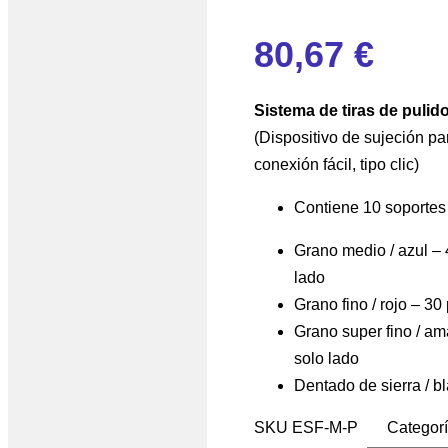
80,67
€
Sistema de tiras de pulido
(Dispositivo de sujeción pa
conexión fácil, tipo clic)
Contiene 10 soportes
Grano medio / azul –
lado
Grano fino / rojo – 3
Grano super fino / am
solo lado
Dentado de sierra / b
SKU
ESF-M-P
Categor