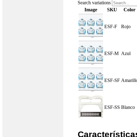
Search variations
Image
SKU
Color
ESF-F
Rojo
ESF-M
Azul
ESF-SF
Amarill
ESF-SS
Blanco
Característica