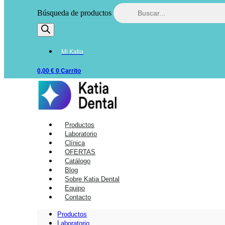
Búsqueda de productos
Mi Katia
0,00
€
0
Carrito
Productos
Laboratorio
Clínica
OFERTAS
Catálogo
Blog
Sobre Katia Dental
Equipo
Contacto
Productos
Laboratorio