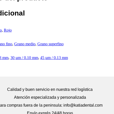
dicional
o
,
Rojo
no fino
,
Grano medio
,
Grano superfino
08 mm
,
30 µm / 0.10 mm
,
45 µm / 0.13 mm
Calidad y buen servicio en nuestra red logística
Atención especializada y personalizada
ara compras fuera de la peninsula: info@katiadental.com
Envío exprés 24/48 horas