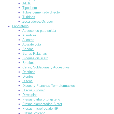
TADs
Tipodonto
Tubos cementado directo
Turbinas
Zocaladores/Oclusor
Laboratorio
Accesorios para soldar
Alambres
Alicates
Aparatología
Bandas
Barras Palatinas
Bloques disilicato
Brackets
Ceras, Soldaduras y Accesorios
Dentinas
Dientes
Discos
Discos y Planchas Termoformables
Discos Zirconio
Dowelpins
Fresas carburo tungsteno
Fresas diamantadas Sinter
Fresas microfresado HP
Fresas Volcano