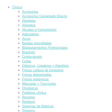
Clínica
Accesorios
Accesorios Cementado Directo
Alambres
Alginatos
Alicates e Instrumentos
Aplicadores
Arcos
Bandas presoldadas
Blanqueamientos Profesionales
Brackets
Contra-ángulo
Cuñas
Elásticos, Ligaduras y Alambres
Fresas carburo de tungsteno
Fresas diamantadas
Fresas quirúrgicas
Máscaras y Tracciones
Ortodoncia
Pulidores clínica
Resortes
Rotatorio
Sistemas de Matrices
Stripping