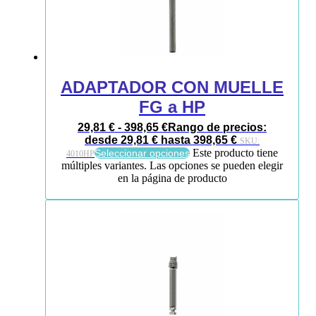
ADAPTADOR CON MUELLE
FG a HP
29,81
€
-
398,65
€
Rango de precios:
desde 29,81 € hasta 398,65 €
SKU:
Este producto tiene
Seleccionar opciones
4010HP
múltiples variantes. Las opciones se pueden elegir
en la página de producto