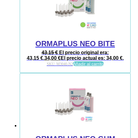
ORMAPLUS NEO BITE
43,15
€
El precio original era:
43,15 €.
34,00
€
El precio actual es: 34,00 €.
Añadir al carrito
SKU:
M3040-N2