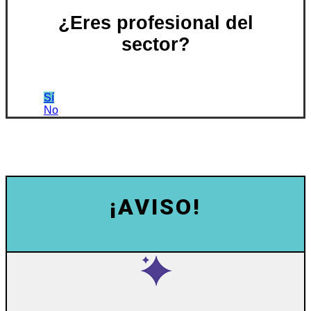
¿Eres profesional del
sector?
Sí
No
¡AVISO!