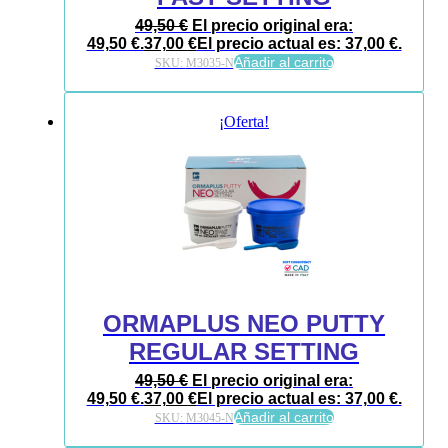
49,50
€
El precio original era:
49,50 €.
37,00
€
El precio actual es: 37,00 €.
Añadir al carrito
SKU:
M3035-N
¡Oferta!
ORMAPLUS NEO PUTTY
REGULAR SETTING
49,50
€
El precio original era:
49,50 €.
37,00
€
El precio actual es: 37,00 €.
Añadir al carrito
SKU:
M3045-N