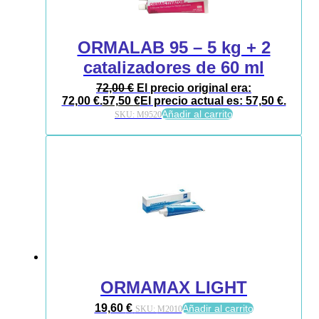
ORMALAB 95 – 5 kg + 2
catalizadores de 60 ml
72,00
€
El precio original era:
72,00 €.
57,50
€
El precio actual es: 57,50 €.
Añadir al carrito
SKU:
M9520
ORMAMAX LIGHT
19,60
€
Añadir al carrito
SKU:
M2010