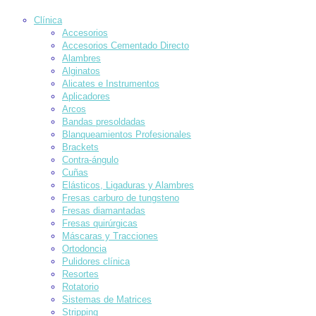
Clínica
Accesorios
Accesorios Cementado Directo
Alambres
Alginatos
Alicates e Instrumentos
Aplicadores
Arcos
Bandas presoldadas
Blanqueamientos Profesionales
Brackets
Contra-ángulo
Cuñas
Elásticos, Ligaduras y Alambres
Fresas carburo de tungsteno
Fresas diamantadas
Fresas quirúrgicas
Máscaras y Tracciones
Ortodoncia
Pulidores clínica
Resortes
Rotatorio
Sistemas de Matrices
Stripping