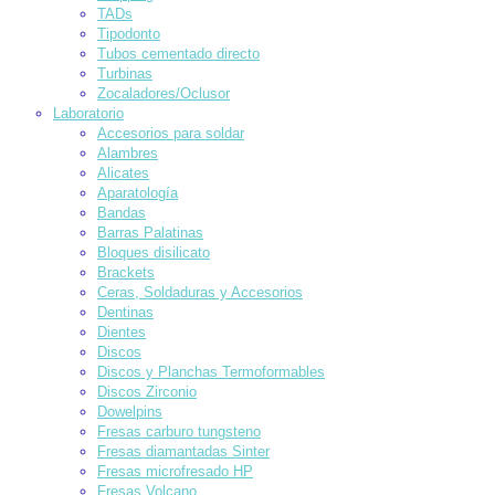
TADs
Tipodonto
Tubos cementado directo
Turbinas
Zocaladores/Oclusor
Laboratorio
Accesorios para soldar
Alambres
Alicates
Aparatología
Bandas
Barras Palatinas
Bloques disilicato
Brackets
Ceras, Soldaduras y Accesorios
Dentinas
Dientes
Discos
Discos y Planchas Termoformables
Discos Zirconio
Dowelpins
Fresas carburo tungsteno
Fresas diamantadas Sinter
Fresas microfresado HP
Fresas Volcano