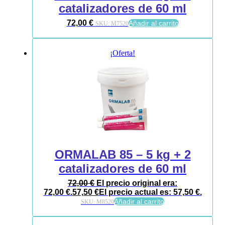
catalizadores de 60 ml
72,00
€
Añadir al carrito
SKU:
M7520
¡Oferta!
ORMALAB 85 – 5 kg + 2
catalizadores de 60 ml
72,00
€
El precio original era:
72,00 €.
57,50
€
El precio actual es: 57,50 €.
Añadir al carrito
SKU:
M8520