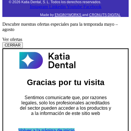
©
2026
Katia Dental, S. L. Todos los derechos reservados.
Instagram
Linkedin
Youtube
Facebook
Made by
ENGINYWORKS
and
CRONUTS DIGITAL
Descubre nuestras ofertas especiales para la temporada mayo –
agosto
Ver ofertas
CERRAR
Gracias por tu visita
Sentimos comunicarte que, por razones
legales, solo los profesionales acreditados
del sector pueden acceder a los productos y
a la información de este sitio web
Volver a la página de inicio