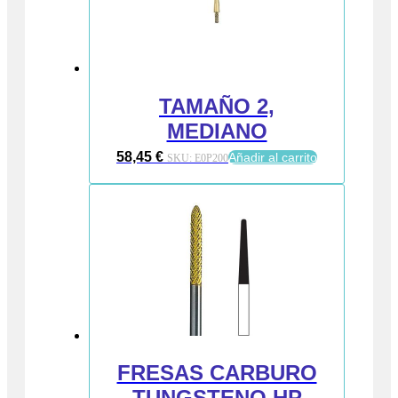
TAMAÑO 2,
MEDIANO
58,45
€
Añadir al carrito
SKU:
E0P200
FRESAS CARBURO
TUNGSTENO HP