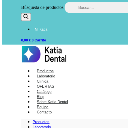
Búsqueda de productos
Mi Katia
0,00
€
0
Carrito
Productos
Laboratorio
Clínica
OFERTAS
Catálogo
Blog
Sobre Katia Dental
Equipo
Contacto
Productos
Laboratorio