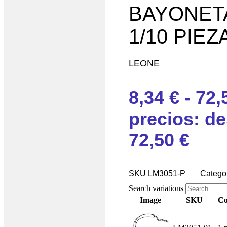
BAYONETA
1/10 PIEZ
LEONE
8,34
€
-
72,
precios: de
72,50 €
SKU
LM3051-P
Catego
Search variations
Image
SKU
Co