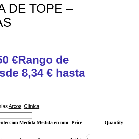
 DE TOPE –
AS
50
€
Rango de
sde 8,34 € hasta
rías
Arcos
,
Clínica
nfección
Medida
Medida en mm
Price
Quantity