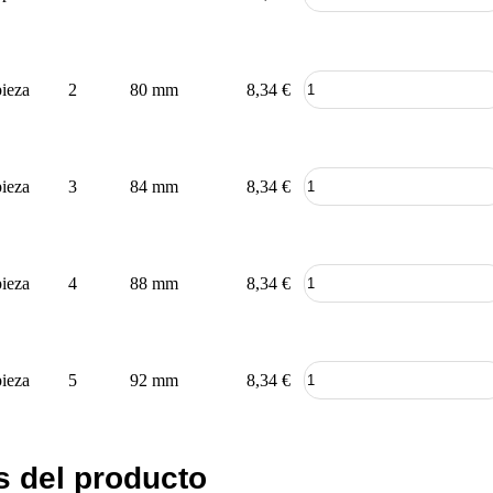
pieza
2
80 mm
8,34
€
pieza
3
84 mm
8,34
€
pieza
4
88 mm
8,34
€
pieza
5
92 mm
8,34
€
s del producto