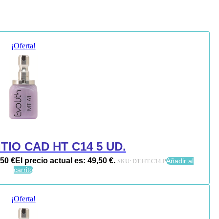
¡Oferta!
ITIO CAD HT C14 5 UD.
,50
€
El precio actual es: 49,50 €.
Añadir al
SKU:
DT-HT-C14-P
carrito
¡Oferta!