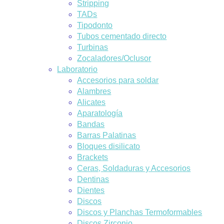
Stripping
TADs
Tipodonto
Tubos cementado directo
Turbinas
Zocaladores/Oclusor
Laboratorio
Accesorios para soldar
Alambres
Alicates
Aparatología
Bandas
Barras Palatinas
Bloques disilicato
Brackets
Ceras, Soldaduras y Accesorios
Dentinas
Dientes
Discos
Discos y Planchas Termoformables
Discos Zirconio