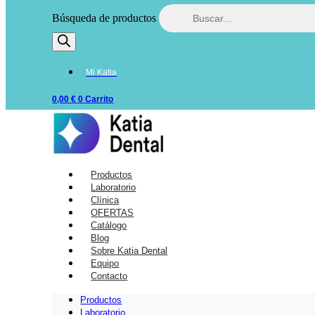
Búsqueda de productos
Mi Katia
0,00
€
0
Carrito
Productos
Laboratorio
Clínica
OFERTAS
Catálogo
Blog
Sobre Katia Dental
Equipo
Contacto
Productos
Laboratorio