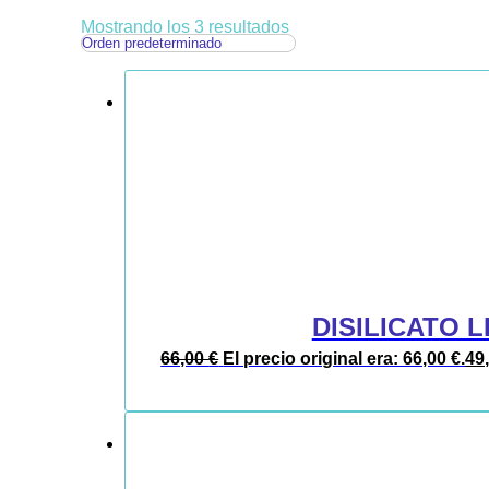
Mostrando los 3 resultados
DISILICATO L
66,00
€
El precio original era: 66,00 €.
49