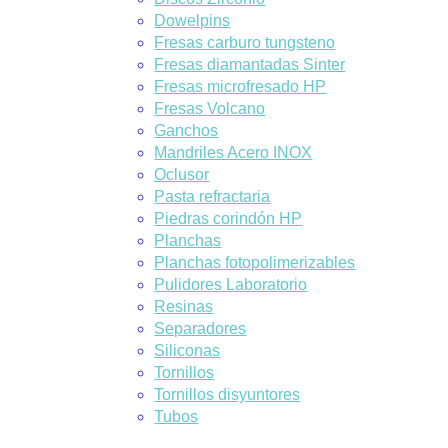
Dowelpins
Fresas carburo tungsteno
Fresas diamantadas Sinter
Fresas microfresado HP
Fresas Volcano
Ganchos
Mandriles Acero INOX
Oclusor
Pasta refractaria
Piedras corindón HP
Planchas
Planchas fotopolimerizables
Pulidores Laboratorio
Resinas
Separadores
Siliconas
Tornillos
Tornillos disyuntores
Tubos