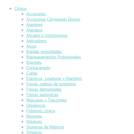
Clínica
Accesorios
Accesorios Cementado Directo
Alambres
Alginatos
Alicates e Instrumentos
Aplicadores
Arcos
Bandas presoldadas
Blanqueamientos Profesionales
Brackets
Contra-ángulo
Cuñas
Elásticos, Ligaduras y Alambres
Fresas carburo de tungsteno
Fresas diamantadas
Fresas quirúrgicas
Máscaras y Tracciones
Ortodoncia
Pulidores clínica
Resortes
Rotatorio
Sistemas de Matrices
Stripping