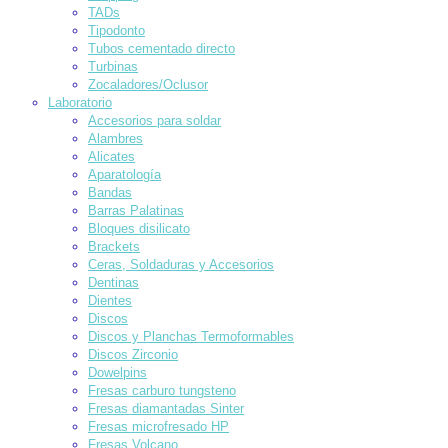
TADs
Tipodonto
Tubos cementado directo
Turbinas
Zocaladores/Oclusor
Laboratorio
Accesorios para soldar
Alambres
Alicates
Aparatología
Bandas
Barras Palatinas
Bloques disilicato
Brackets
Ceras, Soldaduras y Accesorios
Dentinas
Dientes
Discos
Discos y Planchas Termoformables
Discos Zirconio
Dowelpins
Fresas carburo tungsteno
Fresas diamantadas Sinter
Fresas microfresado HP
Fresas Volcano