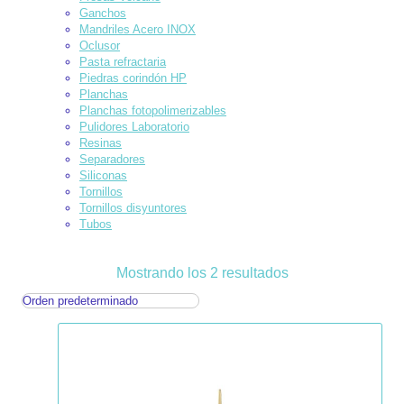
Ganchos
Mandriles Acero INOX
Oclusor
Pasta refractaria
Piedras corindón HP
Planchas
Planchas fotopolimerizables
Pulidores Laboratorio
Resinas
Separadores
Siliconas
Tornillos
Tornillos disyuntores
Tubos
Mostrando los 2 resultados