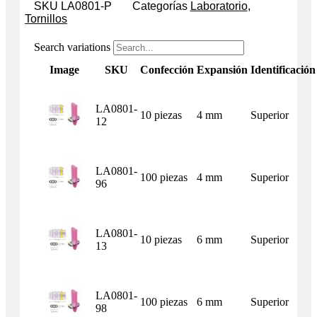
SKU
LA0801-P
Categorías
Laboratorio
,
Tornillos
Search variations
Image
SKU
Confección
Expansión
Identificación
LA0801-
10 piezas
4 mm
Superior
12
LA0801-
100 piezas
4 mm
Superior
96
LA0801-
10 piezas
6 mm
Superior
13
LA0801-
100 piezas
6 mm
Superior
98