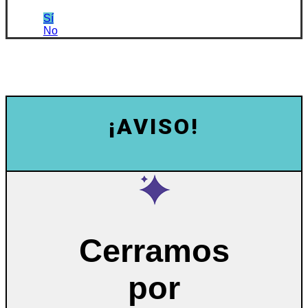
Sí
No
¡AVISO!
Cerramos
por