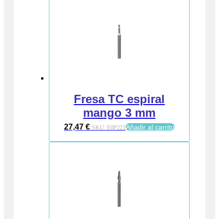
Fresa TC espiral
mango 3 mm
27,47
€
Añadir al carrito
SKU:
E0P221