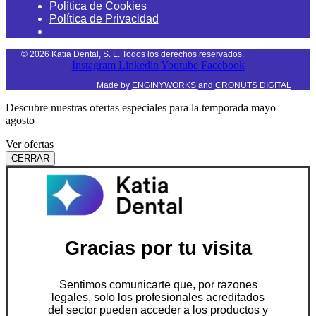
Política de Cookies
Política de Privacidad
©
2026
Katia Dental, S. L. Todos los derechos reservados.
Instagram
Linkedin
Youtube
Facebook
Made by
ENGINYWORKS
and
CRONUTS DIGITAL
Descubre nuestras ofertas especiales para la temporada mayo –
agosto
Ver ofertas
CERRAR
Gracias por tu visita
Sentimos comunicarte que, por razones
legales, solo los profesionales acreditados
del sector pueden acceder a los productos y