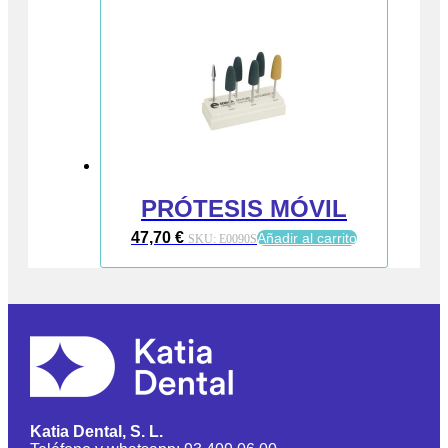
PRÓTESIS MÓVIL
47,70
€
Añadir al carrito
SKU:
E0090S
Katia Dental, S. L.