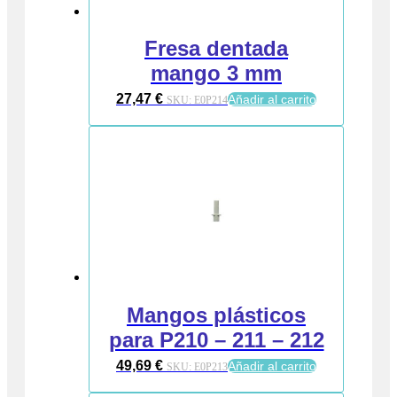
Fresa dentada
mango 3 mm
27,47
€
Añadir al carrito
SKU:
E0P214
Mangos plásticos
para P210 – 211 – 212
49,69
€
Añadir al carrito
SKU:
E0P213