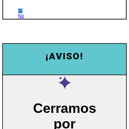
Sí
No
¡AVISO!
Cerramos
por