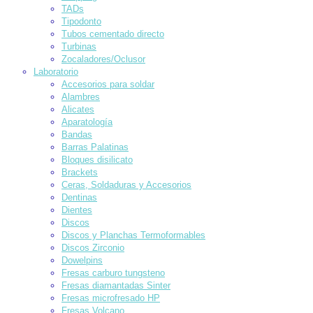
TADs
Tipodonto
Tubos cementado directo
Turbinas
Zocaladores/Oclusor
Laboratorio
Accesorios para soldar
Alambres
Alicates
Aparatología
Bandas
Barras Palatinas
Bloques disilicato
Brackets
Ceras, Soldaduras y Accesorios
Dentinas
Dientes
Discos
Discos y Planchas Termoformables
Discos Zirconio
Dowelpins
Fresas carburo tungsteno
Fresas diamantadas Sinter
Fresas microfresado HP
Fresas Volcano