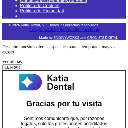
Condiciones Generales de Venta
Política de Cookies
Política de Privacidad
©
2026
Katia Dental, S. L. Todos los derechos reservados.
Instagram
Linkedin
Youtube
Facebook
Made by
ENGINYWORKS
and
CRONUTS DIGITAL
Descubre nuestras ofertas especiales para la temporada mayo –
agosto
Ver ofertas
CERRAR
Gracias por tu visita
Sentimos comunicarte que, por razones
legales, solo los profesionales acreditados