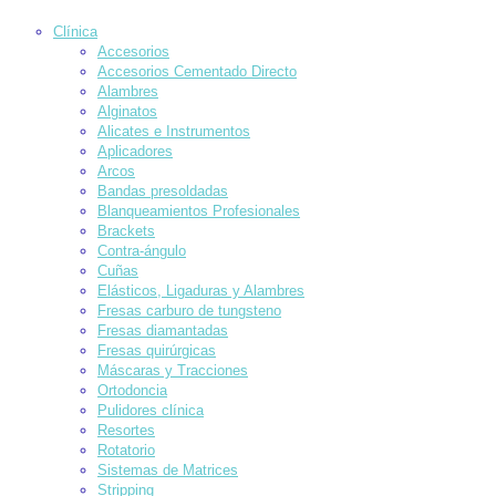
Clínica
Accesorios
Accesorios Cementado Directo
Alambres
Alginatos
Alicates e Instrumentos
Aplicadores
Arcos
Bandas presoldadas
Blanqueamientos Profesionales
Brackets
Contra-ángulo
Cuñas
Elásticos, Ligaduras y Alambres
Fresas carburo de tungsteno
Fresas diamantadas
Fresas quirúrgicas
Máscaras y Tracciones
Ortodoncia
Pulidores clínica
Resortes
Rotatorio
Sistemas de Matrices
Stripping