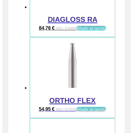
DIAGLOSS RA
84,76
€
Añadir al carrito
SKU:
E1940S
ORTHO FLEX
54,95
€
Añadir al carrito
SKU:
E1333S