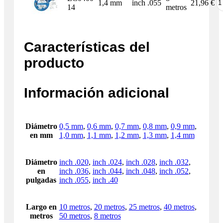
1,4 mm
inch .055
21,96
€
14
metros
Características del
producto
Información adicional
Diámetro
0,5 mm
,
0,6 mm
,
0,7 mm
,
0,8 mm
,
0,9 mm
,
en mm
1,0 mm
,
1,1 mm
,
1,2 mm
,
1,3 mm
,
1,4 mm
Diámetro
inch .020
,
inch .024
,
inch .028
,
inch .032
,
en
inch .036
,
inch .044
,
inch .048
,
inch .052
,
pulgadas
inch .055
,
inch .40
Largo en
10 metros
,
20 metros
,
25 metros
,
40 metros
,
metros
50 metros
,
8 metros