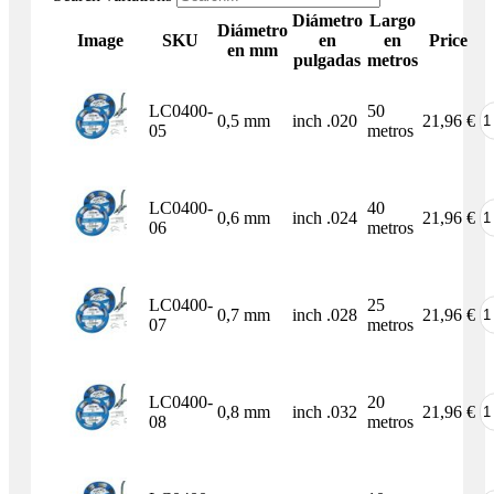
Diámetro
Largo
Diámetro
Image
SKU
en
en
Price
en mm
pulgadas
metros
LC0400-
50
0,5 mm
inch .020
21,96
€
05
metros
LC0400-
40
0,6 mm
inch .024
21,96
€
06
metros
LC0400-
25
0,7 mm
inch .028
21,96
€
07
metros
LC0400-
20
0,8 mm
inch .032
21,96
€
08
metros