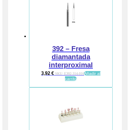
392 – Fresa
diamantada
interproximal
3,92
€
Añadir al
SKU:
E392-314-016
carrito