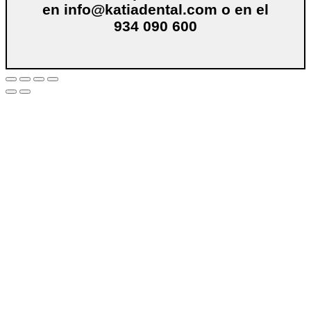
en
info@katiadental.com
o en el
934 090 600