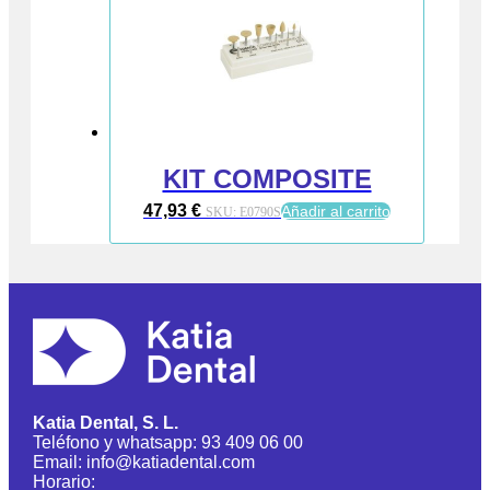
KIT COMPOSITE
47,93
€
Añadir al carrito
SKU:
E0790S
Katia Dental, S. L.
Teléfono y whatsapp: 93 409 06 00
Email: info@katiadental.com
Horario: