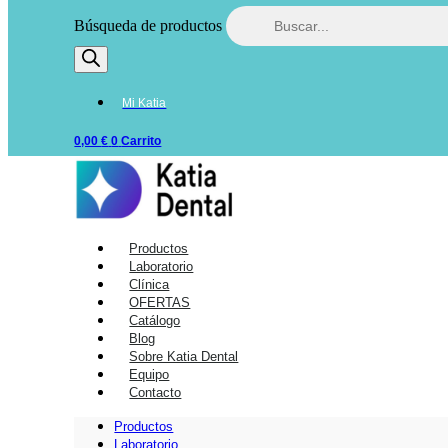
Búsqueda de productos
Mi Katia
0,00
€
0
Carrito
Productos
Laboratorio
Clínica
OFERTAS
Catálogo
Blog
Sobre Katia Dental
Equipo
Contacto
Productos
Laboratorio