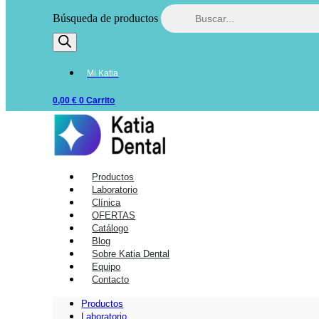
Búsqueda de productos
Mi Katia
0,00
€
0
Carrito
Productos
Laboratorio
Clínica
OFERTAS
Catálogo
Blog
Sobre Katia Dental
Equipo
Contacto
Productos
Laboratorio