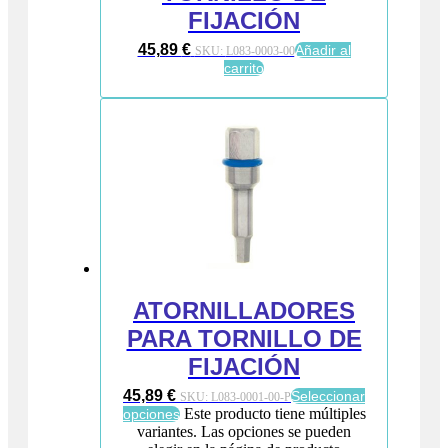
FIJACIÓN
45,89
€
Añadir al
SKU:
L083-0003-00
carrito
ATORNILLADORES
PARA TORNILLO DE
FIJACIÓN
45,89
€
Seleccionar
SKU:
L083-0001-00-P
Este producto tiene múltiples
opciones
variantes. Las opciones se pueden