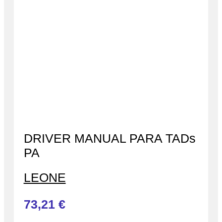
DRIVER MANUAL PARA TADs
PA
LEONE
73,21
€