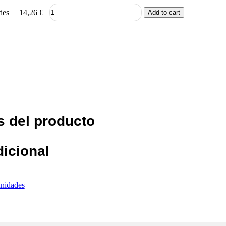
des
14,26
€
Add to cart
s del producto
dicional
unidades