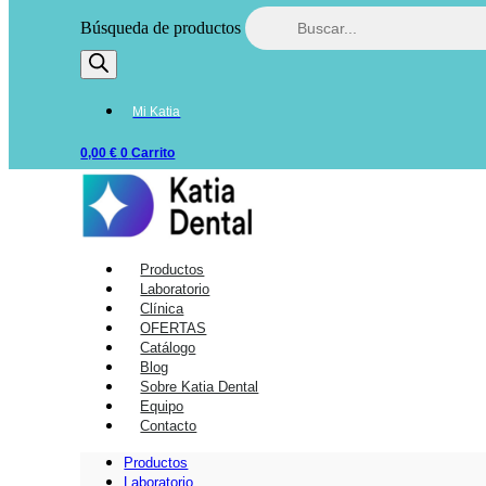
Búsqueda de productos
Mi Katia
0,00
€
0
Carrito
Productos
Laboratorio
Clínica
OFERTAS
Catálogo
Blog
Sobre Katia Dental
Equipo
Contacto
Productos
Laboratorio