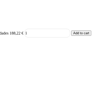
dades
188,22
€
Add to cart