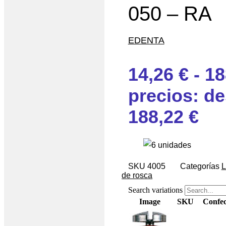
050 – RA
EDENTA
14,26
€
-
18
precios: de
188,22 €
SKU
4005
Categorías
L
de rosca
Search variations
Image
SKU
Confec