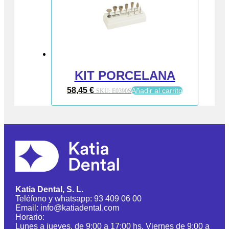
KIT PORCELANA
58,45
€
Añadir al carrito
SKU:
E0390S
Katia Dental, S. L.
Teléfono y whatsapp: 93 409 06 00
Email: info@katiadental.com
Horario:
Lunes a jueves, de 9:00 a 17:00 hs. Viernes de 9:00 a