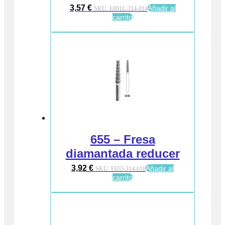
3,57
€
Añadir al
SKU:
E801L-314-014
carrito
655 – Fresa
diamantada reducer
3,92
€
Añadir al
SKU:
E655-314-018
carrito