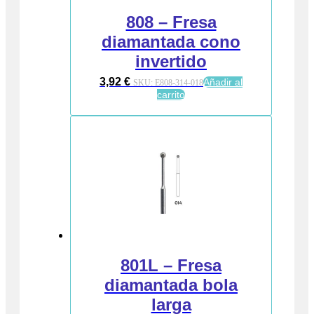
808 – Fresa
diamantada cono
invertido
3,92
€
Añadir al
SKU:
E808-314-018
carrito
801L – Fresa
diamantada bola
larga