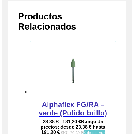
Productos
Relacionados
Alphaflex FG/RA –
verde (Pulido brillo)
23,38
€
-
181,20
€
Rango de
precios: desde 23,38 € hasta
181,20 €
Seleccionar
SKU:
E0130-P