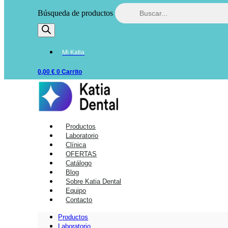
Búsqueda de productos
Mi Katia
0,00
€
0
Carrito
Productos
Laboratorio
Clínica
OFERTAS
Catálogo
Blog
Sobre Katia Dental
Equipo
Contacto
Productos
Laboratorio