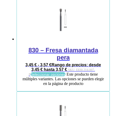
830 – Fresa diamantada
pera
3,45
€
-
3,57
€
Rango de precios: desde
3,45 € hasta 3,57 €
SKU:
E830-314-007-
Este producto tiene
Seleccionar opciones
P
múltiples variantes. Las opciones se pueden elegir
en la página de producto