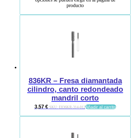
producto
836KR – Fresa diamantada
cilindro, canto redondeado
mandril corto
3,57
€
Añadir al carrito
SKU:
E836KR-314-012