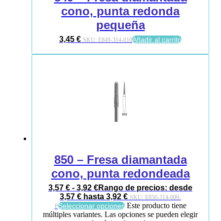
cono, punta redonda
pequeña
3,45
€
Añadir al carrito
SKU:
E849-314-010
850 – Fresa diamantada
cono, punta redondeada
3,57
€
-
3,92
€
Rango de precios: desde
3,57 € hasta 3,92 €
SKU:
E850-314-009-
Este producto tiene
Seleccionar opciones
P
múltiples variantes. Las opciones se pueden elegir