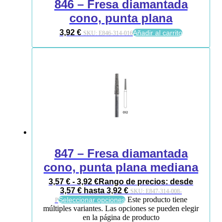
846 – Fresa diamantada
cono, punta plana
3,92
€
Añadir al carrito
SKU:
E846-314-016
847 – Fresa diamantada
cono, punta plana mediana
3,57
€
-
3,92
€
Rango de precios: desde
3,57 € hasta 3,92 €
SKU:
E847-314-008-
Este producto tiene
Seleccionar opciones
P
múltiples variantes. Las opciones se pueden elegir
en la página de producto