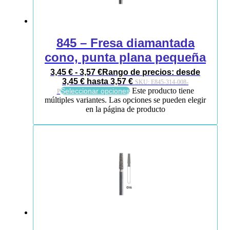
845 – Fresa diamantada
cono, punta plana pequeña
3,45
€
-
3,57
€
Rango de precios: desde
3,45 € hasta 3,57 €
SKU:
E845-314-008-
Este producto tiene
Seleccionar opciones
P
múltiples variantes. Las opciones se pueden elegir
en la página de producto