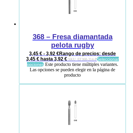
368 – Fresa diamantada
pelota rugby
3,45
€
-
3,92
€
Rango de precios: desde
3,45 € hasta 3,92 €
Seleccionar
SKU:
EF368-314-P
Este producto tiene múltiples variantes.
opciones
Las opciones se pueden elegir en la página de
producto