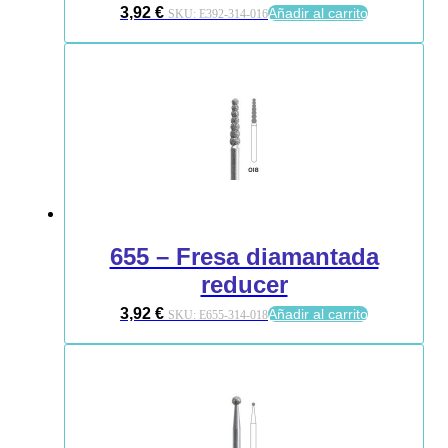
3,92
€
Añadir al carrito
SKU:
E392-314-016
655 – Fresa diamantada
reducer
3,92
€
Añadir al carrito
SKU:
E655-314-018