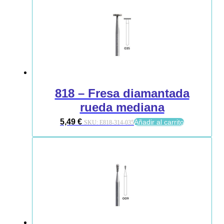
818 – Fresa diamantada
rueda mediana
5,49
€
Añadir al carrito
SKU:
E818-314-035