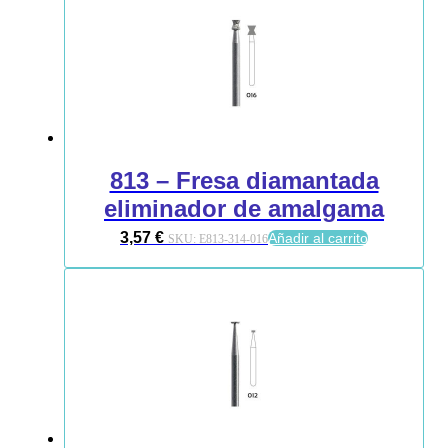
813 – Fresa diamantada
eliminador de amalgama
3,57
€
Añadir al carrito
SKU:
E813-314-016