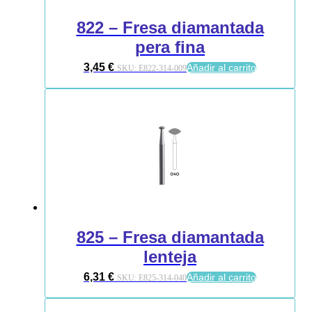
822 – Fresa diamantada
pera fina
3,45
€
Añadir al carrito
SKU:
E822-314-009
825 – Fresa diamantada
lenteja
6,31
€
Añadir al carrito
SKU:
E825-314-040