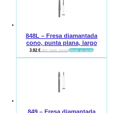
848L – Fresa diamantada
cono, punta plana, largo
3,92
€
Añadir al carrito
SKU:
E848L-314-014
849 – Fresa diamantada