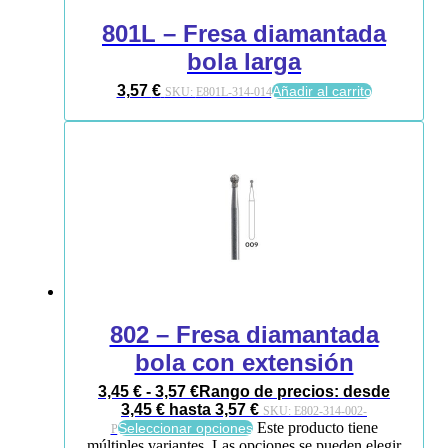
801L – Fresa diamantada
bola larga
3,57
€
Añadir al carrito
SKU:
E801L-314-014
802 – Fresa diamantada
bola con extensión
3,45
€
-
3,57
€
Rango de precios: desde
3,45 € hasta 3,57 €
SKU:
E802-314-002-
Este producto tiene
Seleccionar opciones
P
múltiples variantes. Las opciones se pueden elegir