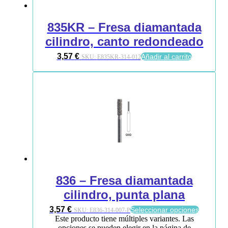
835KR – Fresa diamantada
cilindro, canto redondeado
3,57
€
Añadir al carrito
SKU:
E835KR-314-012
836 – Fresa diamantada
cilindro, punta plana
3,57
€
Seleccionar opciones
SKU:
E836-314-007-P
Este producto tiene múltiples variantes. Las
opciones se pueden elegir en la página de