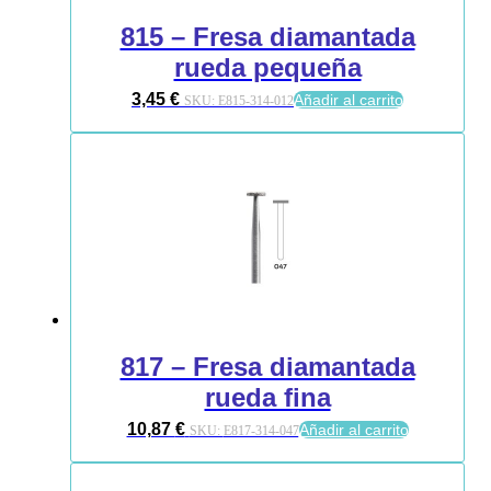
815 – Fresa diamantada
rueda pequeña
3,45
€
Añadir al carrito
SKU:
E815-314-012
817 – Fresa diamantada
rueda fina
10,87
€
Añadir al carrito
SKU:
E817-314-047