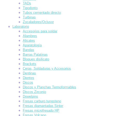
TADs
Tipodonto
Tubos cementado directo
Turbinas
Zocaladores/Oclusor
Laboratorio
Accesorios para soldar
Alambres
Alicates
Aparatología
Bandas
Barras Palatinas
Bloques disilicato
Brackets
Ceras, Soldaduras y Accesorios
Dentinas
Dientes
Discos
Discos y Planchas Termoformables
Discos Zirconio
Dowelpins
Fresas carburo tungsteno
Fresas diamantadas Sinter
Fresas microfresado HP
Fresas Volcano