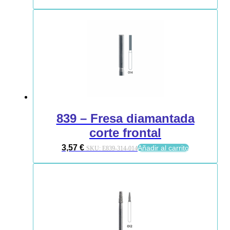
839 – Fresa diamantada
corte frontal
3,57
€
Añadir al carrito
SKU:
E839-314-014