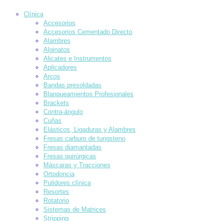
Clínica
Accesorios
Accesorios Cementado Directo
Alambres
Alginatos
Alicates e Instrumentos
Aplicadores
Arcos
Bandas presoldadas
Blanqueamientos Profesionales
Brackets
Contra-ángulo
Cuñas
Elásticos, Ligaduras y Alambres
Fresas carburo de tungsteno
Fresas diamantadas
Fresas quirúrgicas
Máscaras y Tracciones
Ortodoncia
Pulidores clínica
Resortes
Rotatorio
Sistemas de Matrices
Stripping