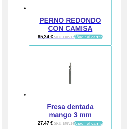
PERNO REDONDO
CON CAMISA
85,34
€
Añadir al carrito
SKU:
E0P217
Fresa dentada
mango 3 mm
27,47
€
Añadir al carrito
SKU:
E0P214