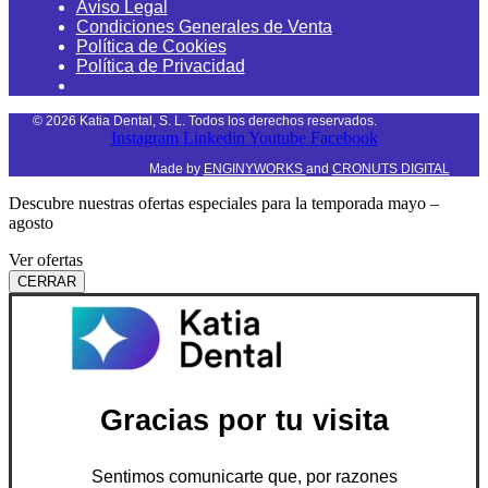
Aviso Legal
Condiciones Generales de Venta
Política de Cookies
Política de Privacidad
©
2026
Katia Dental, S. L. Todos los derechos reservados.
Instagram
Linkedin
Youtube
Facebook
Made by
ENGINYWORKS
and
CRONUTS DIGITAL
Descubre nuestras ofertas especiales para la temporada mayo –
agosto
Ver ofertas
CERRAR
Gracias por tu visita
Sentimos comunicarte que, por razones