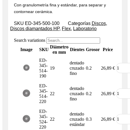
Con granulometría fina y estándar, para separar y
contornear cerámica.
SKU
ED-345-500-100
Categorías
Discos
,
Discos diamantados HP
,
Flex
,
Laboratorio
Search variations
Diámetro
Image
SKU
Dientes
Grosor
Price
en mm
ED-
dentado
345-
19
cruzado
0.2
26,89
€
514-
fino
190
ED-
dentado
345-
22
cruzado
0.2
26,89
€
514-
fino
220
ED-
dentado
345-
22
cruzado
0.3
26,89
€
524-
estándar
220