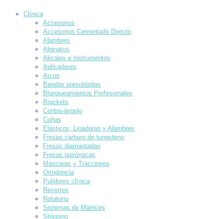
Clínica
Accesorios
Accesorios Cementado Directo
Alambres
Alginatos
Alicates e Instrumentos
Aplicadores
Arcos
Bandas presoldadas
Blanqueamientos Profesionales
Brackets
Contra-ángulo
Cuñas
Elásticos, Ligaduras y Alambres
Fresas carburo de tungsteno
Fresas diamantadas
Fresas quirúrgicas
Máscaras y Tracciones
Ortodoncia
Pulidores clínica
Resortes
Rotatorio
Sistemas de Matrices
Stripping