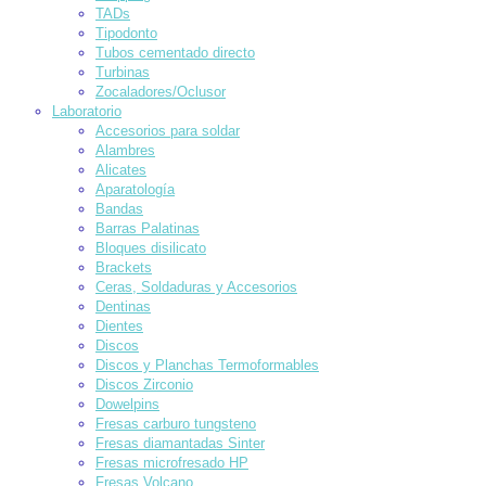
TADs
Tipodonto
Tubos cementado directo
Turbinas
Zocaladores/Oclusor
Laboratorio
Accesorios para soldar
Alambres
Alicates
Aparatología
Bandas
Barras Palatinas
Bloques disilicato
Brackets
Ceras, Soldaduras y Accesorios
Dentinas
Dientes
Discos
Discos y Planchas Termoformables
Discos Zirconio
Dowelpins
Fresas carburo tungsteno
Fresas diamantadas Sinter
Fresas microfresado HP
Fresas Volcano