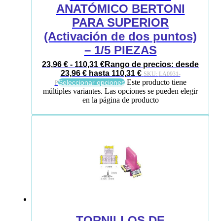
ANATÓMICO BERTONI
PARA SUPERIOR
(Activación de dos puntos)
– 1/5 PIEZAS
23,96
€
-
110,31
€
Rango de precios: desde
23,96 € hasta 110,31 €
SKU:
LA0931-
Este producto tiene
Seleccionar opciones
P
múltiples variantes. Las opciones se pueden elegir
en la página de producto
TORNILLOS DE