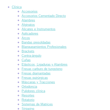
Clínica
Accesorios
Accesorios Cementado Directo
Alambres
Alginatos
Alicates e Instrumentos
Aplicadores
Arcos
Bandas presoldadas
Blanqueamientos Profesionales
Brackets
Contra-ángulo
Cuñas
Elásticos, Ligaduras y Alambres
Fresas carburo de tungsteno
Fresas diamantadas
Fresas quirúrgicas
Máscaras y Tracciones
Ortodoncia
Pulidores clínica
Resortes
Rotatorio
Sistemas de Matrices
Stripping