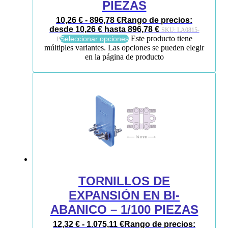
PIEZAS
10,26
€
-
896,78
€
Rango de precios:
desde 10,26 € hasta 896,78 €
SKU:
LA0815-
Este producto tiene
Seleccionar opciones
P
múltiples variantes. Las opciones se pueden elegir
en la página de producto
TORNILLOS DE
EXPANSIÓN EN BI-
ABANICO – 1/100 PIEZAS
12,32
€
-
1.075,11
€
Rango de precios: