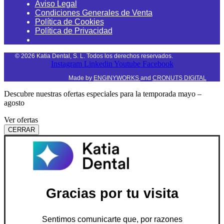
Aviso Legal
Condiciones Generales de Venta
Política de Cookies
Política de Privacidad
©
2026
Katia Dental, S. L. Todos los derechos reservados.
Instagram
Linkedin
Youtube
Facebook
Made by
ENGINYWORKS
and
CRONUTS DIGITAL
Descubre nuestras ofertas especiales para la temporada mayo –
agosto
Ver ofertas
CERRAR
Gracias por tu visita
Sentimos comunicarte que, por razones