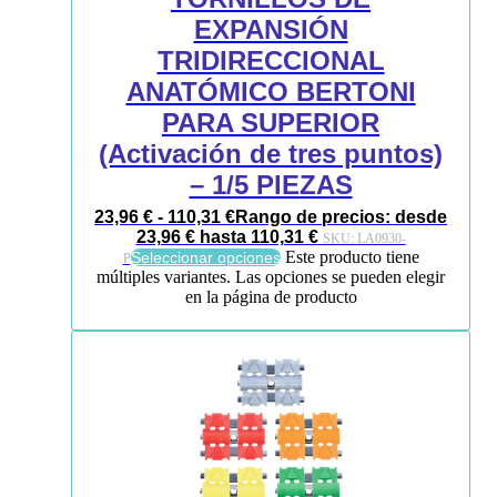
EXPANSIÓN
TRIDIRECCIONAL
ANATÓMICO BERTONI
PARA SUPERIOR
(Activación de tres puntos)
– 1/5 PIEZAS
23,96
€
-
110,31
€
Rango de precios: desde
23,96 € hasta 110,31 €
SKU:
LA0930-
Este producto tiene
Seleccionar opciones
P
múltiples variantes. Las opciones se pueden elegir
en la página de producto