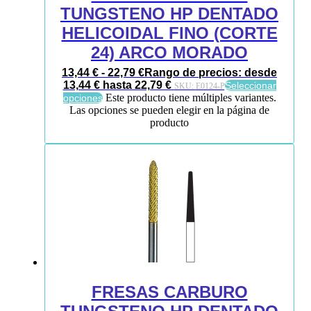
TUNGSTENO HP DENTADO
HELICOIDAL FINO (CORTE
24) ARCO MORADO
13,44
€
-
22,79
€
Rango de precios: desde
13,44 € hasta 22,79 €
Seleccionar
SKU:
E0124-P
Este producto tiene múltiples variantes.
opciones
Las opciones se pueden elegir en la página de
producto
FRESAS CARBURO