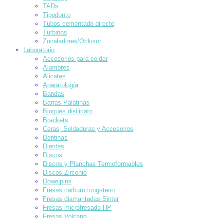
TADs
Tipodonto
Tubos cementado directo
Turbinas
Zocaladores/Oclusor
Laboratorio
Accesorios para soldar
Alambres
Alicates
Aparatología
Bandas
Barras Palatinas
Bloques disilicato
Brackets
Ceras, Soldaduras y Accesorios
Dentinas
Dientes
Discos
Discos y Planchas Termoformables
Discos Zirconio
Dowelpins
Fresas carburo tungsteno
Fresas diamantadas Sinter
Fresas microfresado HP
Fresas Volcano