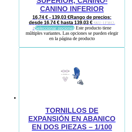
SUPERIOR, CANINO-
CANINO INFERIOR
16,74
€
-
139,03
€
Rango de precios:
desde 16,74 € hasta 139,03 €
SKU:
LF3812-
Este producto tiene
Seleccionar opciones
P
múltiples variantes. Las opciones se pueden elegir
en la página de producto
TORNILLOS DE
EXPANSIÓN EN ABANICO
EN DOS PIEZAS – 1/100