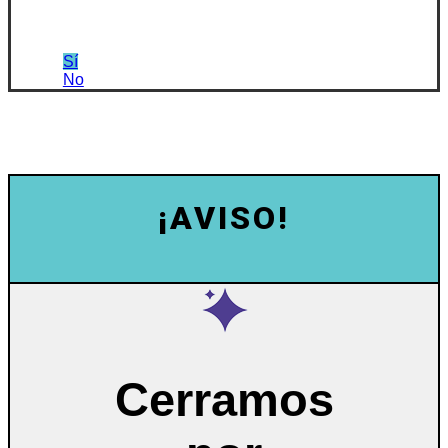
Sí
No
¡AVISO!
Cerramos