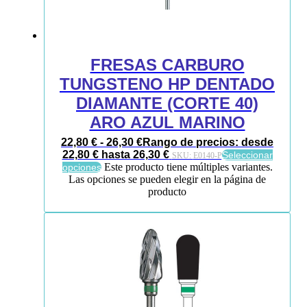
FRESAS CARBURO
TUNGSTENO HP DENTADO
DIAMANTE (CORTE 40)
ARO AZUL MARINO
22,80
€
-
26,30
€
Rango de precios: desde
22,80 € hasta 26,30 €
Seleccionar
SKU:
E0140-P
Este producto tiene múltiples variantes.
opciones
Las opciones se pueden elegir en la página de
producto