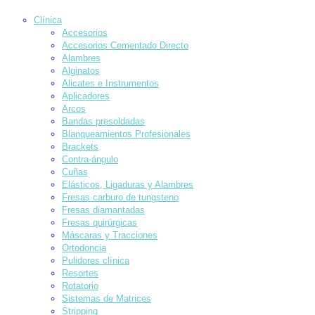
Clínica
Accesorios
Accesorios Cementado Directo
Alambres
Alginatos
Alicates e Instrumentos
Aplicadores
Arcos
Bandas presoldadas
Blanqueamientos Profesionales
Brackets
Contra-ángulo
Cuñas
Elásticos, Ligaduras y Alambres
Fresas carburo de tungsteno
Fresas diamantadas
Fresas quirúrgicas
Máscaras y Tracciones
Ortodoncia
Pulidores clínica
Resortes
Rotatorio
Sistemas de Matrices
Stripping