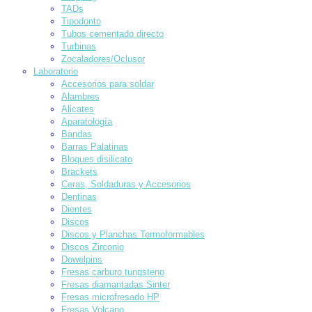
TADs
Tipodonto
Tubos cementado directo
Turbinas
Zocaladores/Oclusor
Laboratorio
Accesorios para soldar
Alambres
Alicates
Aparatología
Bandas
Barras Palatinas
Bloques disilicato
Brackets
Ceras, Soldaduras y Accesorios
Dentinas
Dientes
Discos
Discos y Planchas Termoformables
Discos Zirconio
Dowelpins
Fresas carburo tungsteno
Fresas diamantadas Sinter
Fresas microfresado HP
Fresas Volcano