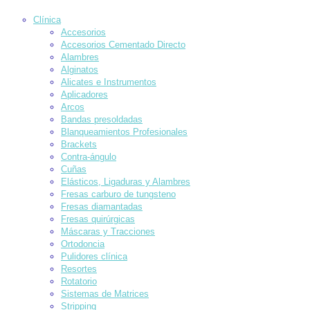
Clínica
Accesorios
Accesorios Cementado Directo
Alambres
Alginatos
Alicates e Instrumentos
Aplicadores
Arcos
Bandas presoldadas
Blanqueamientos Profesionales
Brackets
Contra-ángulo
Cuñas
Elásticos, Ligaduras y Alambres
Fresas carburo de tungsteno
Fresas diamantadas
Fresas quirúrgicas
Máscaras y Tracciones
Ortodoncia
Pulidores clínica
Resortes
Rotatorio
Sistemas de Matrices
Stripping