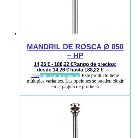
MANDRIL DE ROSCA Ø 050
– HP
14,26
€
-
188,22
€
Rango de precios:
desde 14,26 € hasta 188,22 €
SKU:
Este producto tiene
Seleccionar opciones
4009
múltiples variantes. Las opciones se pueden elegir
en la página de producto