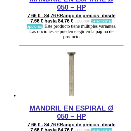
050 – HP
7,66
€
-
84,76
€
Rango de precios: desde
7,66 € hasta 84,76 €
Seleccionar
SKU:
4004
Este producto tiene múltiples variantes.
opciones
Las opciones se pueden elegir en la página de
producto
MANDRIL EN ESPIRAL Ø
050 – HP
7,66
€
-
84,76
€
Rango de precios: desde
7,66 € hasta 84,76 €
Seleccionar
SKU:
4008