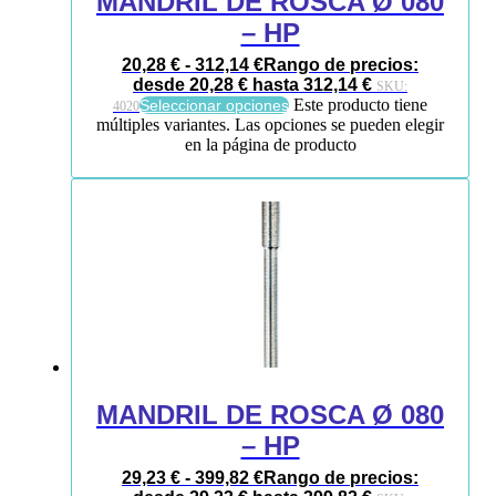
MANDRIL DE ROSCA Ø 080
– HP
20,28
€
-
312,14
€
Rango de precios:
desde 20,28 € hasta 312,14 €
SKU:
Este producto tiene
Seleccionar opciones
4020
múltiples variantes. Las opciones se pueden elegir
en la página de producto
MANDRIL DE ROSCA Ø 080
– HP
29,23
€
-
399,82
€
Rango de precios: