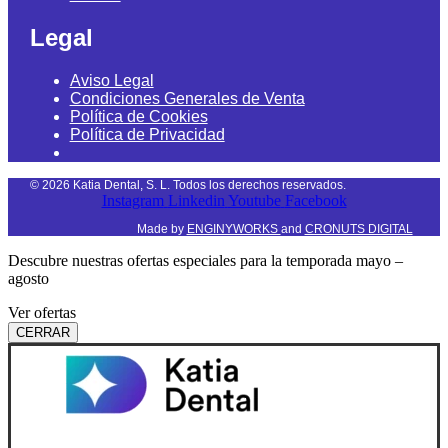
Legal
Aviso Legal
Condiciones Generales de Venta
Política de Cookies
Política de Privacidad
©
2026
Katia Dental, S. L. Todos los derechos reservados.
Instagram
Linkedin
Youtube
Facebook
Made by
ENGINYWORKS
and
CRONUTS DIGITAL
Descubre nuestras ofertas especiales para la temporada mayo –
agosto
Ver ofertas
CERRAR