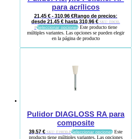
para acrílicos
21,45
€
-
310,96
€
Rango de precios:
desde 21,45 € hasta 310,96 €
SKU:
E0630-
Este producto tiene
Seleccionar opciones
P
múltiples variantes. Las opciones se pueden elegir
en la página de producto
Pulidor DIAGLOSS RA para
composite
39,57
€
Este
Seleccionar opciones
SKU:
E19030-P
producto tiene múltiples variantes. Las opciones