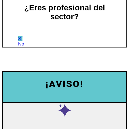
¿Eres profesional del
sector?
Sí
No
¡AVISO!