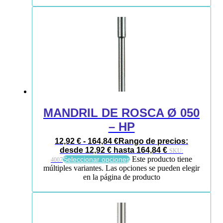
MANDRIL DE ROSCA Ø 050
– HP
12,92
€
-
164,84
€
Rango de precios:
desde 12,92 € hasta 164,84 €
SKU:
Este producto tiene
Seleccionar opciones
4007
múltiples variantes. Las opciones se pueden elegir
en la página de producto