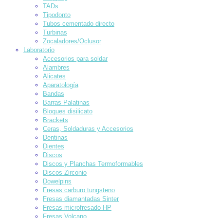
TADs
Tipodonto
Tubos cementado directo
Turbinas
Zocaladores/Oclusor
Laboratorio
Accesorios para soldar
Alambres
Alicates
Aparatología
Bandas
Barras Palatinas
Bloques disilicato
Brackets
Ceras, Soldaduras y Accesorios
Dentinas
Dientes
Discos
Discos y Planchas Termoformables
Discos Zirconio
Dowelpins
Fresas carburo tungsteno
Fresas diamantadas Sinter
Fresas microfresado HP
Fresas Volcano