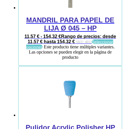
MANDRIL PARA PAPEL DE
LIJA Ø 045 – HP
11,57
€
-
154,32
€
Rango de precios: desde
11,57 € hasta 154,32 €
Seleccionar
SKU:
4011
Este producto tiene múltiples variantes.
opciones
Las opciones se pueden elegir en la página de
producto
Pulidor Acrylic Polisher HP