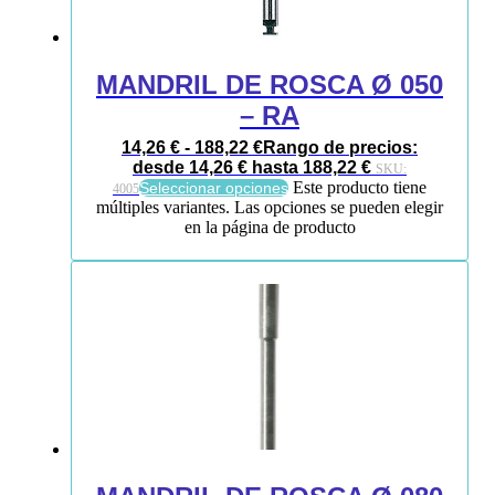
MANDRIL DE ROSCA Ø 050
– RA
14,26
€
-
188,22
€
Rango de precios:
desde 14,26 € hasta 188,22 €
SKU:
Este producto tiene
Seleccionar opciones
4005
múltiples variantes. Las opciones se pueden elegir
en la página de producto