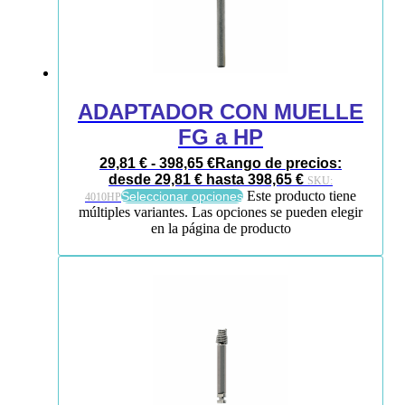
ADAPTADOR CON MUELLE
FG a HP
29,81
€
-
398,65
€
Rango de precios:
desde 29,81 € hasta 398,65 €
SKU:
Este producto tiene
Seleccionar opciones
4010HP
múltiples variantes. Las opciones se pueden elegir
en la página de producto