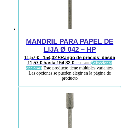
MANDRIL PARA PAPEL DE
LIJA Ø 042 – HP
11,57
€
-
154,32
€
Rango de precios: desde
11,57 € hasta 154,32 €
Seleccionar
SKU:
4013
Este producto tiene múltiples variantes.
opciones
Las opciones se pueden elegir en la página de
producto