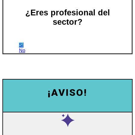
¿Eres profesional del
sector?
Sí
No
¡AVISO!