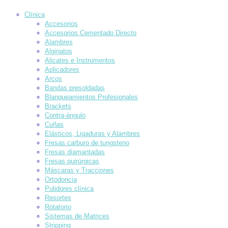
Clínica
Accesorios
Accesorios Cementado Directo
Alambres
Alginatos
Alicates e Instrumentos
Aplicadores
Arcos
Bandas presoldadas
Blanqueamientos Profesionales
Brackets
Contra-ángulo
Cuñas
Elásticos, Ligaduras y Alambres
Fresas carburo de tungsteno
Fresas diamantadas
Fresas quirúrgicas
Máscaras y Tracciones
Ortodoncia
Pulidores clínica
Resortes
Rotatorio
Sistemas de Matrices
Stripping