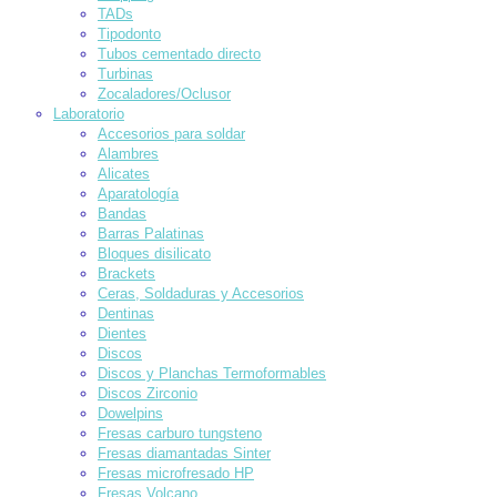
TADs
Tipodonto
Tubos cementado directo
Turbinas
Zocaladores/Oclusor
Laboratorio
Accesorios para soldar
Alambres
Alicates
Aparatología
Bandas
Barras Palatinas
Bloques disilicato
Brackets
Ceras, Soldaduras y Accesorios
Dentinas
Dientes
Discos
Discos y Planchas Termoformables
Discos Zirconio
Dowelpins
Fresas carburo tungsteno
Fresas diamantadas Sinter
Fresas microfresado HP
Fresas Volcano