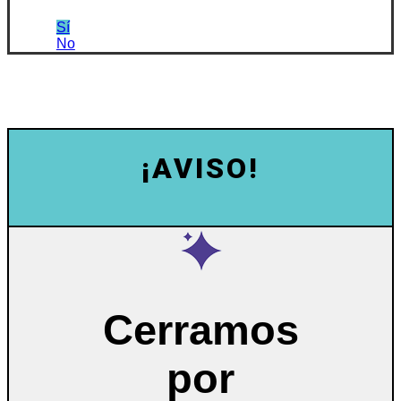
Sí
No
¡AVISO!
Cerramos
por