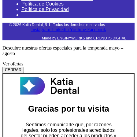
Política de Cookies
Política de Privacidad
©
2026
Katia Dental, S. L. Todos los derechos reservados.
Instagram
Linkedin
Youtube
Facebook
Made by
ENGINYWORKS
and
CRONUTS DIGITAL
Descubre nuestras ofertas especiales para la temporada mayo –
agosto
Ver ofertas
CERRAR
Gracias por tu visita
Sentimos comunicarte que, por razones
legales, solo los profesionales acreditados
del sector pueden acceder a los productos y