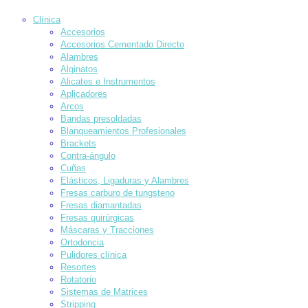
Clínica
Accesorios
Accesorios Cementado Directo
Alambres
Alginatos
Alicates e Instrumentos
Aplicadores
Arcos
Bandas presoldadas
Blanqueamientos Profesionales
Brackets
Contra-ángulo
Cuñas
Elásticos, Ligaduras y Alambres
Fresas carburo de tungsteno
Fresas diamantadas
Fresas quirúrgicas
Máscaras y Tracciones
Ortodoncia
Pulidores clínica
Resortes
Rotatorio
Sistemas de Matrices
Stripping