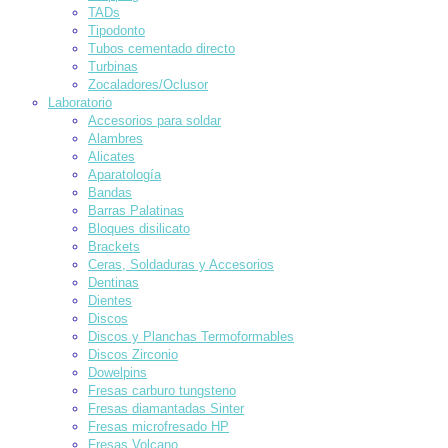
TADs
Tipodonto
Tubos cementado directo
Turbinas
Zocaladores/Oclusor
Laboratorio
Accesorios para soldar
Alambres
Alicates
Aparatología
Bandas
Barras Palatinas
Bloques disilicato
Brackets
Ceras, Soldaduras y Accesorios
Dentinas
Dientes
Discos
Discos y Planchas Termoformables
Discos Zirconio
Dowelpins
Fresas carburo tungsteno
Fresas diamantadas Sinter
Fresas microfresado HP
Fresas Volcano