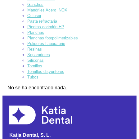
Ganchos
Mandriles Acero INOX
Oclusor
Pasta refractaria
Piedras corindón HP
Planchas
Planchas fotopolimerizables
Pulidores Laboratorio
Resinas
Separadores
Siliconas
Tornillos
Tornillos disyuntores
Tubos
No se ha encontrado nada.
Katia Dental, S. L.