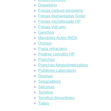
Dowelpins
Fresas carburo tungsteno
Fresas diamantadas Sinter
Fresas microfresado HP
Fresas Volcano
Ganchos
Mandriles Acero INOX
Oclusor
Pasta refractaria
Piedras corindón HP
Planchas
Planchas fotopolimerizables
Pulidores Laboratorio
Resinas
Separadores
Siliconas
Tornillos
Tornillos disyuntores
Tubos