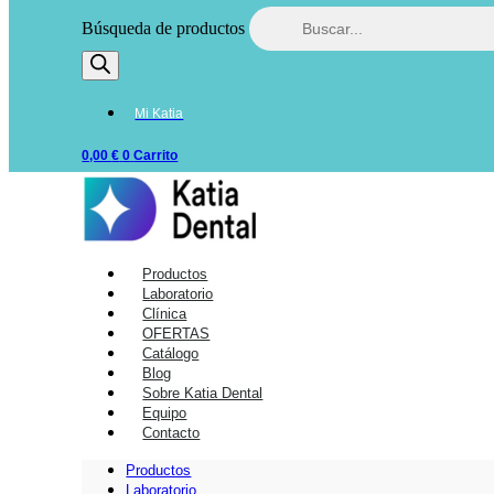
Búsqueda de productos
Mi Katia
0,00
€
0
Carrito
Productos
Laboratorio
Clínica
OFERTAS
Catálogo
Blog
Sobre Katia Dental
Equipo
Contacto
Productos
Laboratorio