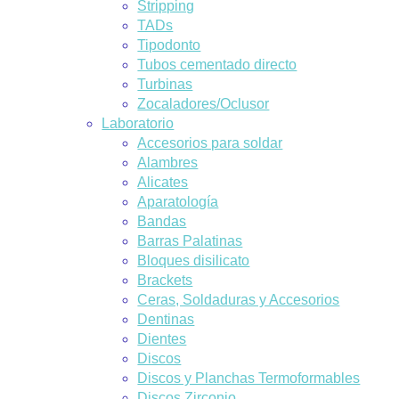
Stripping
TADs
Tipodonto
Tubos cementado directo
Turbinas
Zocaladores/Oclusor
Laboratorio
Accesorios para soldar
Alambres
Alicates
Aparatología
Bandas
Barras Palatinas
Bloques disilicato
Brackets
Ceras, Soldaduras y Accesorios
Dentinas
Dientes
Discos
Discos y Planchas Termoformables
Discos Zirconio