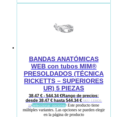
BANDAS ANATÓMICAS
WEB con tubos MIM®
PRESOLDADOS (TÉCNICA
RICKETTS – SUPERIORES
UR) 5 PIEZAS
38,47
€
-
544,34
€
Rango de precios:
desde 38,47 € hasta 544,34 €
SKU:
LE8820-
Este producto tiene
Seleccionar opciones
00
múltiples variantes. Las opciones se pueden elegir
en la página de producto