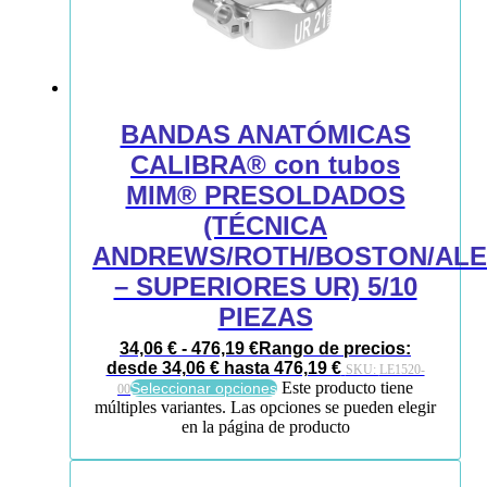
BANDAS ANATÓMICAS
CALIBRA® con tubos
MIM® PRESOLDADOS
(TÉCNICA
ANDREWS/ROTH/BOSTON/AL
– SUPERIORES UR) 5/10
PIEZAS
34,06
€
-
476,19
€
Rango de precios:
desde 34,06 € hasta 476,19 €
SKU:
LE1520-
Este producto tiene
Seleccionar opciones
00
múltiples variantes. Las opciones se pueden elegir
en la página de producto