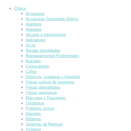
Clínica
Accesorios
Accesorios Cementado Directo
Alambres
Alginatos
Alicates e Instrumentos
Aplicadores
Arcos
Bandas presoldadas
Blanqueamientos Profesionales
Brackets
Contra-ángulo
Cuñas
Elásticos, Ligaduras y Alambres
Fresas carburo de tungsteno
Fresas diamantadas
Fresas quirúrgicas
Máscaras y Tracciones
Ortodoncia
Pulidores clínica
Resortes
Rotatorio
Sistemas de Matrices
Stripping