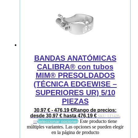
BANDAS ANATÓMICAS
CALIBRA® con tubos
MIM® PRESOLDADOS
(TÉCNICA EDGEWISE –
SUPERIORES UR) 5/10
PIEZAS
30,97
€
-
476,19
€
Rango de precios:
desde 30,97 € hasta 476,19 €
SKU:
LE1420-
Este producto tiene
Seleccionar opciones
00
múltiples variantes. Las opciones se pueden elegir
en la página de producto