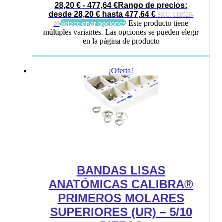
28,20
€
-
477,64
€
Rango de precios:
desde 28,20 € hasta 477,64 €
SKU:
LE8520-
Este producto tiene
Seleccionar opciones
00
múltiples variantes. Las opciones se pueden elegir
en la página de producto
¡Oferta!
BANDAS LISAS
ANATÓMICAS CALIBRA®
PRIMEROS MOLARES
SUPERIORES (UR) – 5/10