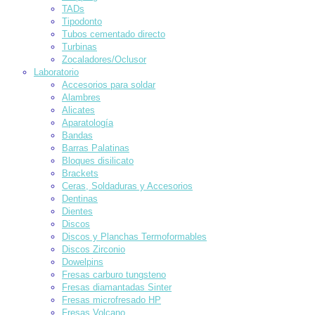
TADs
Tipodonto
Tubos cementado directo
Turbinas
Zocaladores/Oclusor
Laboratorio
Accesorios para soldar
Alambres
Alicates
Aparatología
Bandas
Barras Palatinas
Bloques disilicato
Brackets
Ceras, Soldaduras y Accesorios
Dentinas
Dientes
Discos
Discos y Planchas Termoformables
Discos Zirconio
Dowelpins
Fresas carburo tungsteno
Fresas diamantadas Sinter
Fresas microfresado HP
Fresas Volcano