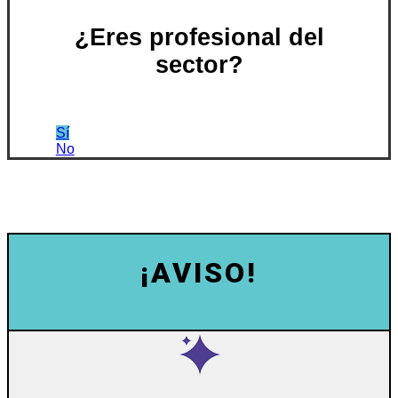
¿Eres profesional del
sector?
Sí
No
¡AVISO!