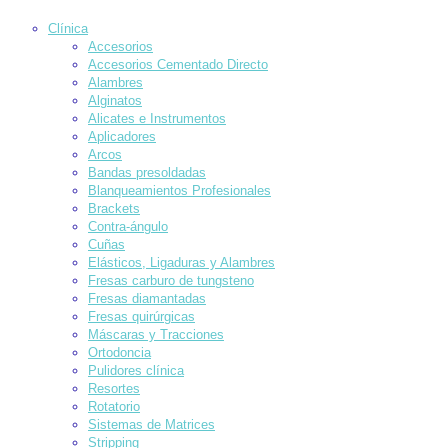
Clínica
Accesorios
Accesorios Cementado Directo
Alambres
Alginatos
Alicates e Instrumentos
Aplicadores
Arcos
Bandas presoldadas
Blanqueamientos Profesionales
Brackets
Contra-ángulo
Cuñas
Elásticos, Ligaduras y Alambres
Fresas carburo de tungsteno
Fresas diamantadas
Fresas quirúrgicas
Máscaras y Tracciones
Ortodoncia
Pulidores clínica
Resortes
Rotatorio
Sistemas de Matrices
Stripping