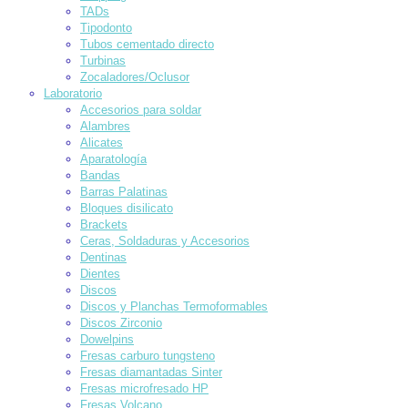
TADs
Tipodonto
Tubos cementado directo
Turbinas
Zocaladores/Oclusor
Laboratorio
Accesorios para soldar
Alambres
Alicates
Aparatología
Bandas
Barras Palatinas
Bloques disilicato
Brackets
Ceras, Soldaduras y Accesorios
Dentinas
Dientes
Discos
Discos y Planchas Termoformables
Discos Zirconio
Dowelpins
Fresas carburo tungsteno
Fresas diamantadas Sinter
Fresas microfresado HP
Fresas Volcano