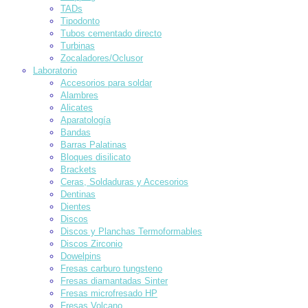
TADs
Tipodonto
Tubos cementado directo
Turbinas
Zocaladores/Oclusor
Laboratorio
Accesorios para soldar
Alambres
Alicates
Aparatología
Bandas
Barras Palatinas
Bloques disilicato
Brackets
Ceras, Soldaduras y Accesorios
Dentinas
Dientes
Discos
Discos y Planchas Termoformables
Discos Zirconio
Dowelpins
Fresas carburo tungsteno
Fresas diamantadas Sinter
Fresas microfresado HP
Fresas Volcano