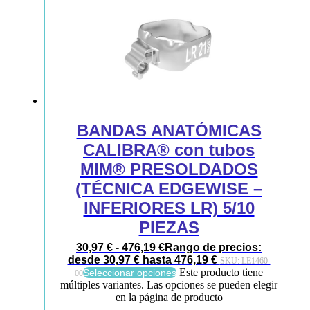
BANDAS ANATÓMICAS
CALIBRA® con tubos
MIM® PRESOLDADOS
(TÉCNICA EDGEWISE –
INFERIORES LR) 5/10
PIEZAS
30,97
€
-
476,19
€
Rango de precios:
desde 30,97 € hasta 476,19 €
SKU:
LE1460-
Este producto tiene
Seleccionar opciones
00
múltiples variantes. Las opciones se pueden elegir
en la página de producto