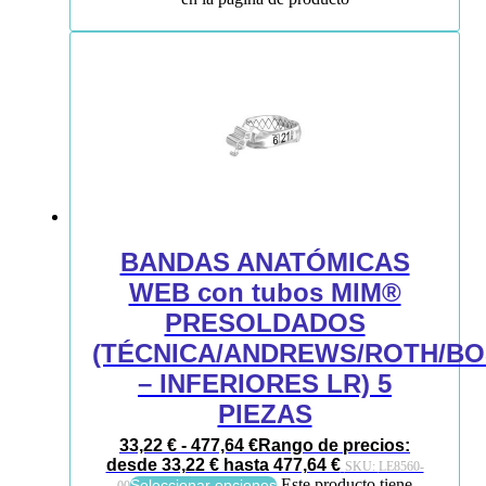
BANDAS ANATÓMICAS
WEB con tubos MIM®
PRESOLDADOS
(TÉCNICA/ANDREWS/ROTH/B
– INFERIORES LR) 5
PIEZAS
33,22
€
-
477,64
€
Rango de precios:
desde 33,22 € hasta 477,64 €
SKU:
LE8560-
Este producto tiene
Seleccionar opciones