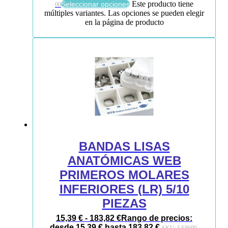
Este producto tiene
Seleccionar opciones
00
múltiples variantes. Las opciones se pueden elegir
en la página de producto
BANDAS LISAS
ANATÓMICAS WEB
PRIMEROS MOLARES
INFERIORES (LR) 5/10
PIEZAS
15,39
€
-
183,82
€
Rango de precios:
desde 15,39 € hasta 183,82 €