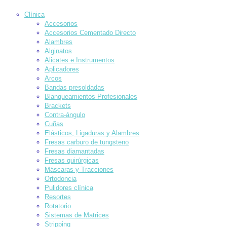
Clínica
Accesorios
Accesorios Cementado Directo
Alambres
Alginatos
Alicates e Instrumentos
Aplicadores
Arcos
Bandas presoldadas
Blanqueamientos Profesionales
Brackets
Contra-ángulo
Cuñas
Elásticos, Ligaduras y Alambres
Fresas carburo de tungsteno
Fresas diamantadas
Fresas quirúrgicas
Máscaras y Tracciones
Ortodoncia
Pulidores clínica
Resortes
Rotatorio
Sistemas de Matrices
Stripping