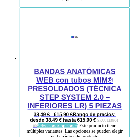
BANDAS ANATÓMICAS
WEB con tubos MIM®
PRESOLDADOS (TÉCNICA
STEP SYSTEM 2.0 –
INFERIORES LR) 5 PIEZAS
38,49
€
-
615,90
€
Rango de precios:
desde 38,49 € hasta 615,90 €
SKU:
LE8961-
Este producto tiene
Seleccionar opciones
00
múltiples variantes. Las opciones se pueden elegir
en la página de producto