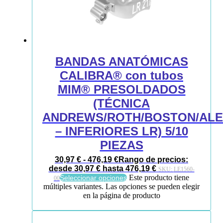
BANDAS ANATÓMICAS
CALIBRA® con tubos
MIM® PRESOLDADOS
(TÉCNICA
ANDREWS/ROTH/BOSTON/AL
– INFERIORES LR) 5/10
PIEZAS
30,97
€
-
476,19
€
Rango de precios:
desde 30,97 € hasta 476,19 €
SKU:
LE1560-
Este producto tiene
Seleccionar opciones
00
múltiples variantes. Las opciones se pueden elegir
en la página de producto