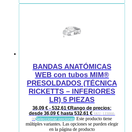
BANDAS ANATÓMICAS
WEB con tubos MIM®
PRESOLDADOS (TÉCNICA
RICKETTS – INFERIORES
LR) 5 PIEZAS
36,09
€
-
532,61
€
Rango de precios:
desde 36,09 € hasta 532,61 €
SKU:
LE8860-
Este producto tiene
Seleccionar opciones
00
múltiples variantes. Las opciones se pueden elegir
en la página de producto