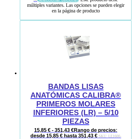
00
múltiples variantes. Las opciones se pueden elegir
en la página de producto
BANDAS LISAS
ANATÓMICAS CALIBRA®
PRIMEROS MOLARES
INFERIORES (LR) – 5/10
PIEZAS
15,85
€
-
351,43
€
Rango de precios:
desde 15,85 € hasta 351,43 €
SKU:
LE1600-